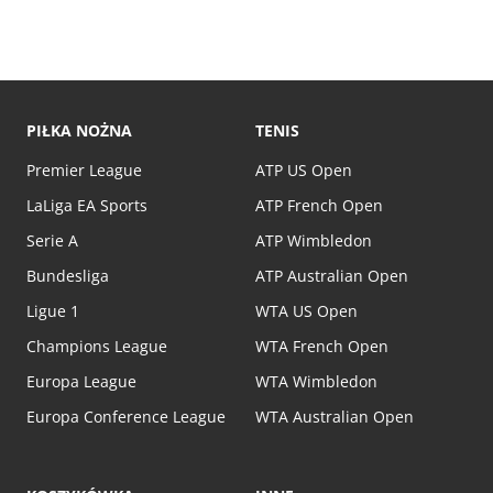
PIŁKA NOŻNA
TENIS
Premier League
ATP US Open
LaLiga EA Sports
ATP French Open
Serie A
ATP Wimbledon
Bundesliga
ATP Australian Open
Ligue 1
WTA US Open
Champions League
WTA French Open
Europa League
WTA Wimbledon
Europa Conference League
WTA Australian Open