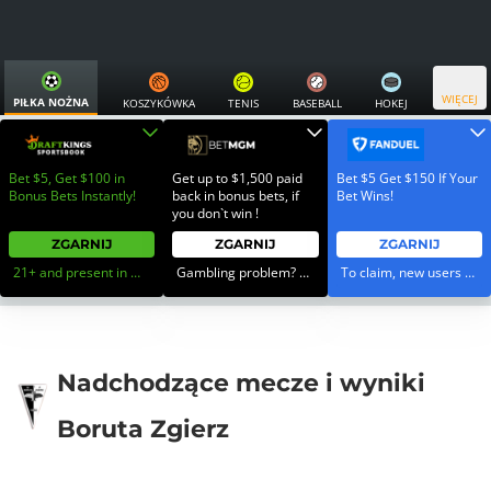
WIĘCEJ
PIŁKA NOŻNA
KOSZYKÓWKA
TENIS
BASEBALL
HOKEJ
Bet $5, Get $100 in
Get up to $1,500 paid
Bet $5 Get $150 If Your
Bonus Bets Instantly!
back in bonus bets, if
Bet Wins!
you don`t win !
ZGARNIJ
ZGARNIJ
ZGARNIJ
21+ and present in most states. (18+ DC/KY/NH/PR/WY). Void in NH/OR/ONT/PR. Eligibility restrictions apply. On behalf of Boot Hill Casino (KS). Pass-thru of per wager tax may apply in IL. 1 per new DraftKings customer. $5+ first-time bet req. Max. $100 issued as non-withdrawable Bonus Bets that expire in 7 days (168 hours). Stake removed from payout. Terms: sportsbook.draftkings.com/promos. Ends 5/31/26 at 11:59 PM ET.
Gambling problem? Call 1-800-GAMBLER or 1-800-MY-RESET. 21+ only. Please Gamble Responsibly. See BetMGM.com for Terms. First Bet Offer for new customers only (if applicable). Subject to eligibility requirements. Bonus bets are non-withdrawable. In partnership with Kansas Crossing Casino and Hotel. Promotional offers not available in Mississippi, New York, Ontario, or Puerto Rico.
To claim, new users need to register, make a first-time deposit of $5 or more, and then simply place their first real-money wager on any FanDuel Sportsbook market (no odds limits) that is live on platform. All users will receive their $150 in Bonus Bets If Your Bet Wins within 72 hours of the bet settlement.
Nadchodzące mecze i wyniki
Boruta Zgierz