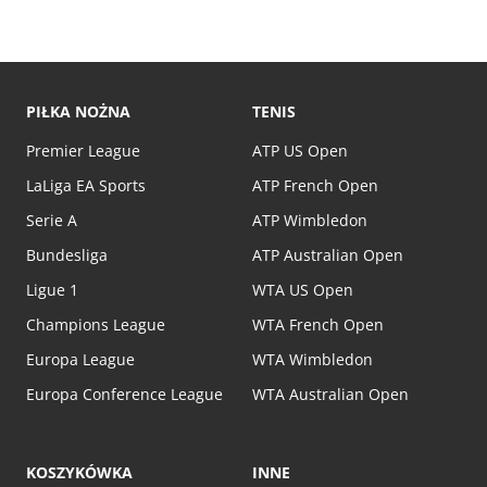
PIŁKA NOŻNA
TENIS
Premier League
ATP US Open
LaLiga EA Sports
ATP French Open
Serie A
ATP Wimbledon
Bundesliga
ATP Australian Open
Ligue 1
WTA US Open
Champions League
WTA French Open
Europa League
WTA Wimbledon
Europa Conference League
WTA Australian Open
KOSZYKÓWKA
INNE