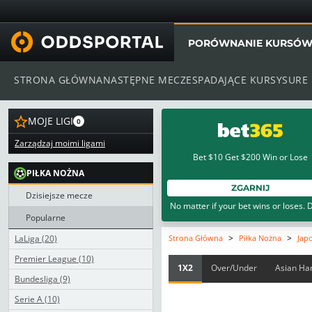
PORÓWNANIE KURSÓ
STRONA GŁÓWNA
NASTĘPNE MECZE
SPADAJĄCE KURSY
SURE 
MOJE LIGI
0
Zarządzaj moimi ligami
Bet $10 Get $200 Win or Lose
PIŁKA NOŻNA
ZGARNIJ
Dzisiejsze mecze
Popularne
>
>
LaLiga
(20)
Strona Główna
Piłka Nożna
Jap
Premier League
(10)
Over/Under
Asian Ha
1X2
Bundesliga
(9)
Serie A
(10)