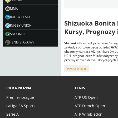
E-SPORT
MMA
RUGBY LEAGUE
Shizuoka Bonita K
RUGBY UNION
Kursy, Prognozy 
SNOOKER
TENIS STOŁOWY
Shizuoka Bonita K
przeciwko
Setag
zakłady sportowe będą oglądać
6/7/
obszerny wahlarz różnych kursów b
H2H, prognoz oraz faktów dotyczący
przemyślanych decyzji dotyczących 
POKAŻ WIĘCEJ
PIŁKA NOŻNA
TENIS
Premier League
ATP US Open
LaLiga EA Sports
ATP French Open
Serie A
ATP Wimbledon