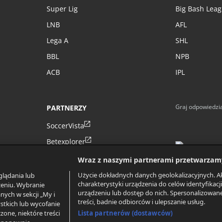
Super Lig
Big Bash Lea
LNB
AFL
Lega A
SHL
BBL
NPB
ACB
IPL
Graj odpowiedzia
PARTNERZY
SoccerVista
Betexplorer
FCTables
Wraz z naszymi partnerami przetwarzamy
Dane dostarc
Tribalfootball
Użycie dokładnych danych geolokalizacyjnych. 
lądania lub
charakterystyki urządzenia do celów identyfikacj
zeniu. Wybranie
ScoreBar
urządzeniu lub dostęp do nich. Spersonalizowane 
ych w sekcji „My i
treści, badnie odbiorców i ulepszanie usług.
stkich lub wycofanie
zone, niektóre treści
Lista partnerów (dostawców)