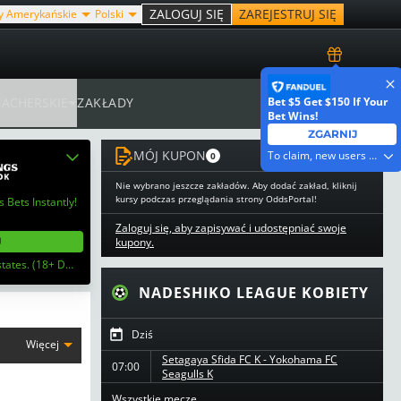
ZALOGUJ SIĘ
ZAREJESTRUJ SIĘ
y Amerykańskie
Polski
Bet $5 Get $150 If Your
ACHERSKIE
ZAKŁADY
Bet Wins!
ZGARNIJ
MÓJ KUPON
To claim, new users need to register, make a first-time deposit of $5 or more, and then simply place their first real-money wager on any FanDuel Sportsbook market (no odds limits) that is live on platform. All users will receive their $150 in Bonus Bets If Your Bet Wins within 72 hours of the bet settlement.
0
Nie wybrano jeszcze zakładów. Aby dodać zakład, kliknij
kursy podczas przeglądania strony OddsPortal!
 Bets Instantly!
Zaloguj się, aby zapisywać i udostępniać swoje
J
kupony.
21+ and present in most states. (18+ DC/KY/NH/PR/WY). Void in NH/OR/ONT/PR. Eligibility restrictions apply. On behalf of Boot Hill Casino (KS). Pass-thru of per wager tax may apply in IL. 1 per new DraftKings customer. $5+ first-time bet req. Max. $100 issued as non-withdrawable Bonus Bets that expire in 7 days (168 hours). Stake removed from payout. Terms: sportsbook.draftkings.com/promos. Ends 5/31/26 at 11:59 PM ET.
NADESHIKO LEAGUE KOBIETY
Dziś
Więcej
Setagaya Sfida FC K - Yokohama FC
07:00
Seagulls K
Wszystkie mecze