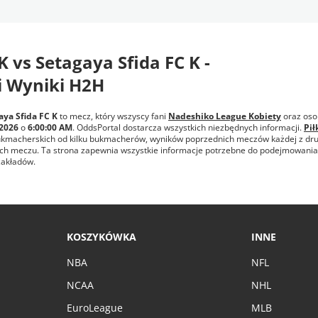
 vs Setagaya Sfida FC K -
i Wyniki H2H
aya Sfida FC K
to mecz, który wszyscy fani
Nadeshiko League Kobiety
oraz oso
2026
o
6:00:00 AM
. OddsPortal dostarcza wszystkich niezbędnych informacji.
Pił
ukmacherskich od kilku bukmacherów, wyników poprzednich meczów każdej z dr
ch meczu. Ta strona zapewnia wszystkie informacje potrzebne do podejmowani
zakładów.
KOSZYKÓWKA
INNE
NBA
NFL
NCAA
NHL
EuroLeague
MLB