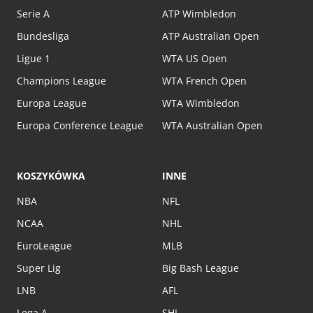
Serie A
ATP Wimbledon
Bundesliga
ATP Australian Open
Ligue 1
WTA US Open
Champions League
WTA French Open
Europa League
WTA Wimbledon
Europa Conference League
WTA Australian Open
KOSZYKÓWKA
INNE
NBA
NFL
NCAA
NHL
EuroLeague
MLB
Super Lig
Big Bash League
LNB
AFL
Lega A
SHL