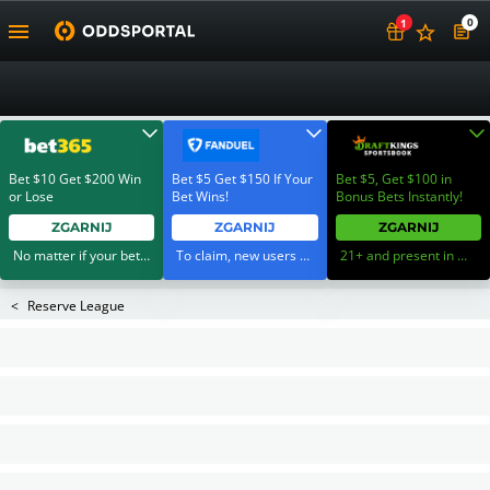
0
1
Bet $10 Get $200 Win
Bet $5 Get $150 If Your
Bet $5, Get $100 in
or Lose
Bet Wins!
Bonus Bets Instantly!
ZGARNIJ
ZGARNIJ
ZGARNIJ
No matter if your bet wins or loses. Deposit required. Paid in Bonus Bets. Bonus Bets wager excluded from returns. New customers only. Max. prize, game restrictions, time limits and T&Cs apply. 21+. Gambling Problem? Call 1-800-GAMBLER.
To claim, new users need to register, make a first-time deposit of $5 or more, and then simply place their first real-money wager on any FanDuel Sportsbook market (no odds limits) that is live on platform. All users will receive their $150 in Bonus Bets If Your Bet Wins within 72 hours of the bet settlement.
21+ and present in most states. (18+ DC/KY/NH/PR/WY). Void in NH/OR/ONT/PR. Eligibility restrictions apply. On behalf of Boot Hill Casino (KS). Pass-thru of per wager tax may apply in IL. 1 per new DraftKings customer. $5+ first-time bet req. Max. $100 issued as non-withdrawable Bonus Bets that expire in 7 days (168 hours). Stake removed from payout. Terms: sportsbook.draftkings.com/promos. Ends 5/31/26 at 11:59 PM ET.
<
Reserve League