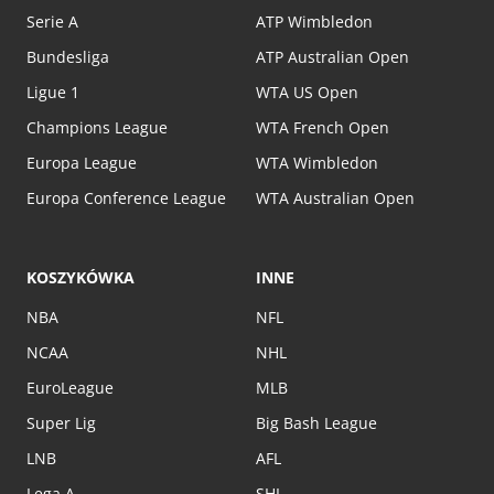
Serie A
ATP Wimbledon
Bundesliga
ATP Australian Open
Ligue 1
WTA US Open
Champions League
WTA French Open
Europa League
WTA Wimbledon
Europa Conference League
WTA Australian Open
KOSZYKÓWKA
INNE
NBA
NFL
NCAA
NHL
EuroLeague
MLB
Super Lig
Big Bash League
LNB
AFL
Lega A
SHL