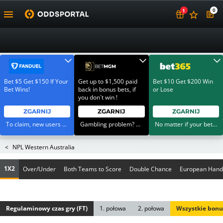
0
1
Bet $5 Get $150 If Your
Get up to $1,500 paid
Bet $10 Get $200 Win
Bet Wins!
back in bonus bets, if
or Lose
you don`t win !
ZGARNIJ
ZGARNIJ
ZGARNIJ
To claim, new users need to register, make a first-time deposit of $5 or more, and then simply place their first real-money wager on any FanDuel Sportsbook market (no odds limits) that is live on platform. All users will receive their $150 in Bonus Bets If Your Bet Wins within 72 hours of the bet settlement.
Gambling problem? Call 1-800-GAMBLER or 1-800-MY-RESET. 21+ only. Please Gamble Responsibly. See BetMGM.com for Terms. First Bet Offer for new customers only (if applicable). Subject to eligibility requirements. Bonus bets are non-withdrawable. In partnership with Kansas Crossing Casino and Hotel. Promotional offers not available in Mississippi, New York, Ontario, or Puerto Rico.
No matter if your bet wins or loses. Deposit required. Paid in Bonus Bets. Bonus Bets wager excluded from returns. New customers only. Max. prize, game restrictions, time limits and T&Cs apply. 21+. Gambling Problem? Call 1-800-GAMBLER.
<
NPL Western Australia
1X2
Over/Under
Both Teams to Score
Double Chance
European Hand
Regulaminowy czas gry (FT)
1. połowa
2. połowa
Wszystkie bonu