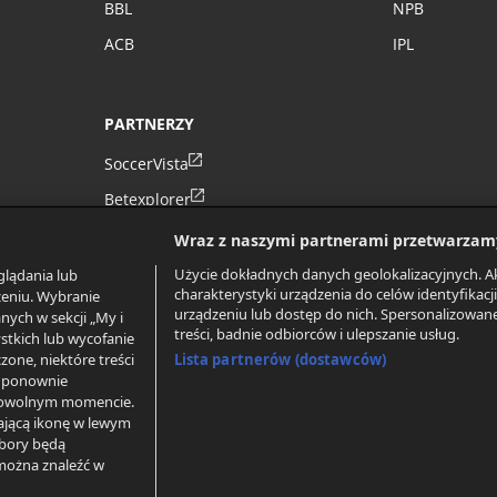
BBL
NPB
ACB
IPL
PARTNERZY
SoccerVista
Betexplorer
FCTables
Wraz z naszymi partnerami przetwarzamy
Tribalfootball
Użycie dokładnych danych geolokalizacyjnych. 
lądania lub
charakterystyki urządzenia do celów identyfikacj
zeniu. Wybranie
ScoreBar
urządzeniu lub dostęp do nich. Spersonalizowane 
ych w sekcji „My i
treści, badnie odbiorców i ulepszanie usług.
stkich lub wycofanie
zone, niektóre treści
Lista partnerów (dostawców)
z ponownie
 dowolnym momencie.
wającą ikonę w lewym
ybory będą
 można znaleźć w