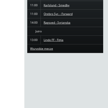
11:00
Karlslund - Smedby
11:00
Orebro Syr. - Forward
14:00
Ragsved - Syrianska
Jutro
13:00
Lindo FF - Fittja
Wszystkie mecze