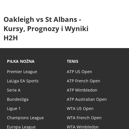
Oakleigh vs St Albans -
Kursy, Prognozy i Wyniki
H2H
PIŁKA NOŻNA
TENIS
Premier League
ATP US Open
LaLiga EA Sports
ATP French Open
Serie A
ATP Wimbledon
Bundesliga
ATP Australian Open
Ligue 1
WTA US Open
Champions League
WTA French Open
Europa League
WTA Wimbledon