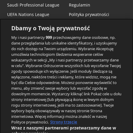
Saudi Professional League
Regulamin
UEFA Nations League
Polityka prywatności
World Championship 2026
GDPR
Dbamy o Twoją prywatność
EuroBasket
FAQ
My i nasi partnerzy
999
przechowujemy dane osobowe, np.
Eredivisie
Kontakt
dane przeglądania lub unikalne identyfikatory, i uzyskujemy
do nich dostęp na Twoim urządzeniu. Wybranie Akceptuję
Esports
Impressum
umożliwia technologiom śledzenia wspieranie celów
wskazanych w sekcji „My i nasi partnerzy przetwarzamy dane
Darts Premier League
Ustawienia prywatności
w celu”. Wybranie Odrzucenie wszystkich lub wycofanie Twojej
Copa Libertadores
zgody spowoduje ich wyłączenie. Jeśli moduły śledzące są
Polecane witryny
wyłączone, niektóre treści i reklamy, które widzisz, mogą nie
Oferty bonusowe
być dla Ciebie odpowiednie. Możesz ponownie wyświetlić to
menu, aby zmienić swoje wybory lub wycofać zgodę w
Bukmacherzy
dowolnym momencie. Wystarczy kliknąć link Pokaż cele u dołu
strony internetowej [lub pływającą ikonę w lewym dolnym
Wiadomości
rogu strony internetowej, jeśli ma to zastosowanie]. Twoje
wybory będą obowiązywały w naszej stronie Strona
internetowa. Więcej informacji można znaleźć w naszej
PARTNERZY
Polityce prywatności.
Strony trzecie
Wraz z naszymi partnerami przetwarzamy dane w
SoccerVista