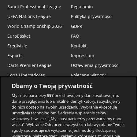
Saudi Professional League
Regulamin
UEFA Nations League
Polityka prywatności
World Championship 2026
GDPR
EuroBasket
FAQ
Eredivisie
Kontakt
Esports
Impressum
Darts Premier League
Ustawienia prywatności
Copa Libertadores
Polecane witryny
Dbamy o Twoją prywatność
Oferty bonusowe
Bukmacherzy
My i nasi partnerzy
997
przechowujemy dane osobowe, np.
dane przeglądania lub unikalne identyfikatory, i uzyskujemy
Wiadomości
do nich dostęp na Twoim urządzeniu. Wybranie Akceptuję
umożliwia technologiom śledzenia wspieranie celów
wskazanych w sekcji „My i nasi partnerzy przetwarzamy dane
w celu”. Wybranie Odrzucenie wszystkich lub wycofanie Twojej
PARTNERZY
zgody spowoduje ich wyłączenie. Jeśli moduły śledzące są
wyłączone, niektóre treści i reklamy, które widzisz, mogą nie