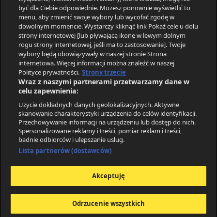
SoccerVista
być dla Ciebie odpowiednie. Możesz ponownie wyświetlić to
Betexplorer
menu, aby zmienić swoje wybory lub wycofać zgodę w
dowolnym momencie. Wystarczy kliknąć link Pokaż cele u dołu
FCTables
strony internetowej [lub pływającą ikonę w lewym dolnym
rogu strony internetowej, jeśli ma to zastosowanie]. Twoje
Tribalfootball
wybory będą obowiązywały w naszej stronie Strona
ScoreBar
internetowa. Więcej informacji można znaleźć w naszej
Polityce prywatności.
Strony trzecie
Wraz z naszymi partnerami przetwarzamy dane w
celu zapewnienia:
Graj odpowiedzialnie.
Terapia uzależnień od hazardu. 18+
Użycie dokładnych danych geolokalizacyjnych. Aktywne
skanowanie charakterystyki urządzenia do celów identyfikacji.
Przechowywanie informacji na urządzeniu lub dostęp do nich.
Spersonalizowane reklamy i treści, pomiar reklam i treści,
Proszę, graj odpowiedzialnie.
badnie odbiorców i ulepszanie usług.
Lista partnerów (dostawców)
Dane dostarczone przez
X
We would love to get your
opinion on your experience with
Akceptuję
our site with a short survey
Take Survey
Odrzucenie wszystkich
Copyright © 2008-2026 Oddsportal.com