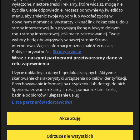
wyłączone, niektóre treści i reklamy, które widzisz, mogą nie
SoccerVista
być dla Ciebie odpowiednie. Możesz ponownie wyświetlić to
Betexplorer
menu, aby zmienić swoje wybory lub wycofać zgodę w
dowolnym momencie. Wystarczy kliknąć link Pokaż cele u dołu
FCTables
strony internetowej [lub pływającą ikonę w lewym dolnym
rogu strony internetowej, jeśli ma to zastosowanie]. Twoje
Tribalfootball
wybory będą obowiązywały w naszej stronie Strona
ScoreBar
internetowa. Więcej informacji można znaleźć w naszej
Polityce prywatności.
Strony trzecie
Wraz z naszymi partnerami przetwarzamy dane w
celu zapewnienia:
Graj odpowiedzialnie.
Terapia uzależnień od hazardu. 18+
Użycie dokładnych danych geolokalizacyjnych. Aktywne
skanowanie charakterystyki urządzenia do celów identyfikacji.
Przechowywanie informacji na urządzeniu lub dostęp do nich.
Spersonalizowane reklamy i treści, pomiar reklam i treści,
Proszę, graj odpowiedzialnie.
badnie odbiorców i ulepszanie usług.
Lista partnerów (dostawców)
Dane dostarczone przez
X
We would love to get your
opinion on your experience with
Akceptuję
our site with a short survey
Take Survey
Odrzucenie wszystkich
Copyright © 2008-2026 Oddsportal.com