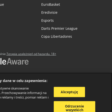
gue
EuroBasket
Eredivisie
Esports
Darts Premier League
Copa Libertadores
lnie.
Terapia uzależnień od hazardu. 18+
Proszę, graj odpowiedzialnie.
 dane w celu zapewnienia:
zone przez
Aktywne skanowanie
Akceptuję
i. Przechowywanie informacji na
reklamy i treści, pomiar reklam i
X
We would love to get your
Odrzucenie
opinion on your experience with
wszystkich
our site with a short survey