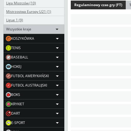
Liga Mistrzów
(10)
Regulaminowy czas gry (FT)
1
Mistrzostwa Europy U21
(1)
Ligue 1
(9)
Wszystkie kraje
KOSZYKÓWKA
TENIS
BASEBALL
HOKEJ
FUTBOL AMERYKAŃSKI
FUTBOL AUSTRALIJSKI
BOKS
KRYKIET
DART
E-SPORT