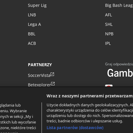
Super Lig
Big Bash Lea
LNB
AFL
Lega A
SHL
BBL
NPB
ACB
IPL
Graj odpowiedzia
PARTNERZY
SoccerVista
Betexplorer
FCTables
Wraz z naszymi partnerami przetwarzamy
Dane dostarc
Tribalfootball
Użycie dokładnych danych geolokalizacyjnych. 
lądania lub
charakterystyki urządzenia do celów identyfikacj
zeniu. Wybranie
ScoreBar
urządzeniu lub dostęp do nich. Spersonalizowane 
ych w sekcji „My i
treści, badnie odbiorców i ulepszanie usług.
stkich lub wycofanie
zone, niektóre treści
Lista partnerów (dostawców)