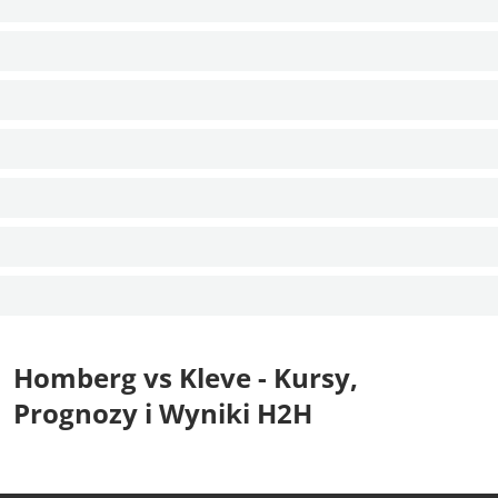
Homberg vs Kleve - Kursy,
Prognozy i Wyniki H2H