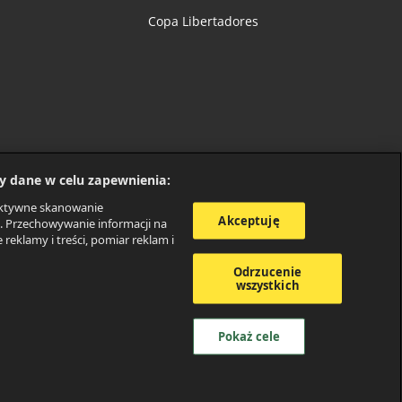
Copa Libertadores
 dane w celu zapewnienia:
Aktywne skanowanie
Akceptuję
i. Przechowywanie informacji na
reklamy i treści, pomiar reklam i
X
We would love to get your
Odrzucenie
opinion on your experience with
wszystkich
our site with a short survey
Take Survey
Pokaż cele