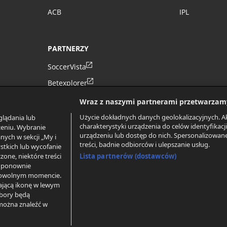
ACB
IPL
PARTNERZY
SoccerVista
Betexplorer
FCTables
Wraz z naszymi partnerami przetwarzamy
Tribalfootball
Użycie dokładnych danych geolokalizacyjnych. 
lądania lub
charakterystyki urządzenia do celów identyfikacj
zeniu. Wybranie
ScoreBar
urządzeniu lub dostęp do nich. Spersonalizowane 
ych w sekcji „My i
treści, badnie odbiorców i ulepszanie usług.
stkich lub wycofanie
zone, niektóre treści
Lista partnerów (dostawców)
z ponownie
 dowolnym momencie.
wającą ikonę w lewym
ybory będą
 można znaleźć w