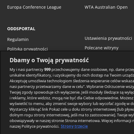
Europa Conference League
WTA Australian Open
ODDSPORTAL
Ustawienia prywatności
Regulamin
Polecane witryny
Polityka prywatności
Oferty bonusowe
GDPR
Dbamy o Twoją prywatność
Bukmacherzy
FAQ
My i nasi partnerzy
999
przechowujemy dane osobowe, np. dane przeg
unikalne identyfikatory, i uzyskujemy do nich dostęp na Twoim urząd
Wiadomości
Kontakt
Akceptuję umożliwia technologiom śledzenia wspieranie celów wskazan
nasi partnerzy przetwarzamy dane w celu”. Wybranie Odrzucenie wszy
Impressum
Twojej zgody spowoduje ich wyłączenie. Jeśli moduły śledzące są wyłąc
i reklamy, które widzisz, mogą nie być dla Ciebie odpowiednie. Możes
wyświetlić to menu, aby zmienić swoje wybory lub wycofać zgodę w
Copyright © 2008-2026 Oddsportal.com
Wystarczy kliknąć link Pokaż cele u dołu strony internetowej [lub pły
dolnym rogu strony internetowej, jeśli ma to zastosowanie]. Twoje w
obowiązywały w naszej stronie Strona internetowa. Więcej informacji
naszej Polityce prywatności.
Strony trzecie