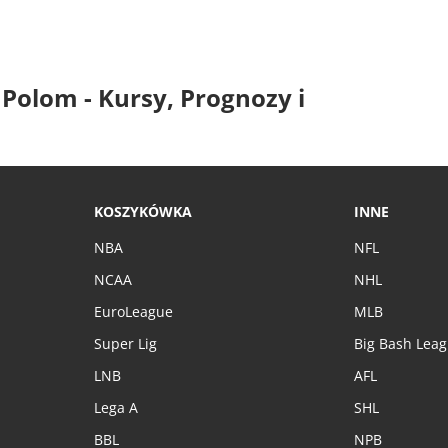
 Polom - Kursy, Prognozy i
KOSZYKÓWKA
INNE
NBA
NFL
NCAA
NHL
EuroLeague
MLB
Super Lig
Big Bash Lea
LNB
AFL
Lega A
SHL
BBL
NPB