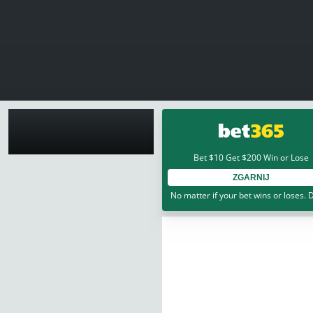
Bet $10 Get $200 Win or Lose
ZGARNIJ