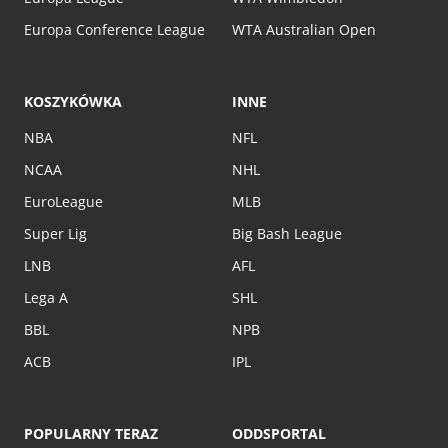
Europa Conference League
WTA Australian Open
KOSZYKÓWKA
INNE
NBA
NFL
NCAA
NHL
EuroLeague
MLB
Super Lig
Big Bash League
LNB
AFL
Lega A
SHL
BBL
NPB
ACB
IPL
POPULARNY TERAZ
ODDSPORTAL