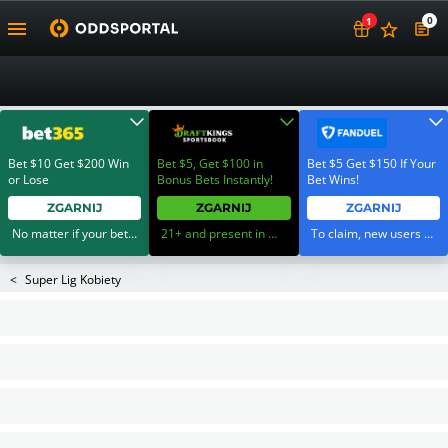
0
1
Bet $10 Get $200 Win
Bet $5, Get $100 in
Bet $5 Get $150 If Your
or Lose
Bonus Bets Instantly!
Bet Wins!
ZGARNIJ
ZGARNIJ
ZGARNIJ
No matter if your bet wins or loses. Deposit required. Paid in Bonus Bets. Bonus Bets wager excluded from returns. New customers only. Max. prize, game restrictions, time limits and T&Cs apply. 21+. Gambling Problem? Call 1-800-GAMBLER.
21+ and present in most states. (18+ DC/KY/NH/PR/WY). Void in NH/OR/ONT/PR. Eligibility restrictions apply. On behalf of Boot Hill Casino (KS). Pass-thru of per wager tax may apply in IL. 1 per new DraftKings customer. $5+ first-time bet req. Max. $100 issued as non-withdrawable Bonus Bets that expire in 7 days (168 hours). Stake removed from payout. Terms: sportsbook.draftkings.com/promos. Ends 5/31/26 at 11:59 PM ET.
To claim, new users need to register, make a first-time deposit of $5 or more, and then simply place their first real-money wager on any FanDuel Sportsbook market (no odds limits) that is live on platform. All users will receive their $150 in Bonus Bets If Your Bet Wins within 72 hours of the bet settlement.
<
Super Lig Kobiety