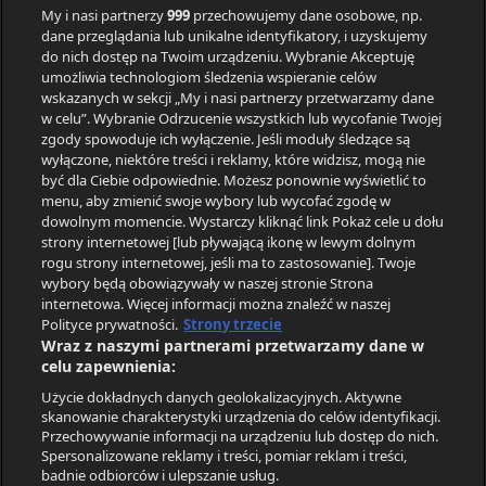
Bukmacherzy
My i nasi partnerzy
999
przechowujemy dane osobowe, np.
dane przeglądania lub unikalne identyfikatory, i uzyskujemy
Wiadomości
do nich dostęp na Twoim urządzeniu. Wybranie Akceptuję
umożliwia technologiom śledzenia wspieranie celów
wskazanych w sekcji „My i nasi partnerzy przetwarzamy dane
w celu”. Wybranie Odrzucenie wszystkich lub wycofanie Twojej
PARTNERZY
zgody spowoduje ich wyłączenie. Jeśli moduły śledzące są
wyłączone, niektóre treści i reklamy, które widzisz, mogą nie
SoccerVista
być dla Ciebie odpowiednie. Możesz ponownie wyświetlić to
Betexplorer
menu, aby zmienić swoje wybory lub wycofać zgodę w
dowolnym momencie. Wystarczy kliknąć link Pokaż cele u dołu
FCTables
strony internetowej [lub pływającą ikonę w lewym dolnym
rogu strony internetowej, jeśli ma to zastosowanie]. Twoje
Tribalfootball
wybory będą obowiązywały w naszej stronie Strona
ScoreBar
internetowa. Więcej informacji można znaleźć w naszej
Polityce prywatności.
Strony trzecie
Wraz z naszymi partnerami przetwarzamy dane w
celu zapewnienia:
Graj odpowiedzialnie.
Terapia uzależnień od hazardu. 18+
Użycie dokładnych danych geolokalizacyjnych. Aktywne
skanowanie charakterystyki urządzenia do celów identyfikacji.
Przechowywanie informacji na urządzeniu lub dostęp do nich.
Spersonalizowane reklamy i treści, pomiar reklam i treści,
Proszę, graj odpowiedzialnie.
badnie odbiorców i ulepszanie usług.