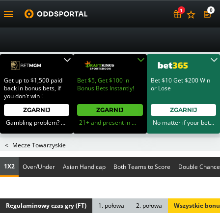
0
1
Get up to $1,500 paid
Bet $5, Get $100 in
Bet $10 Get $200 Win
back in bonus bets, if
Bonus Bets Instantly!
or Lose
you don`t win !
ZGARNIJ
ZGARNIJ
ZGARNIJ
Gambling problem? Call 1-800-GAMBLER or 1-800-MY-RESET. 21+ only. Please Gamble Responsibly. See BetMGM.com for Terms. First Bet Offer for new customers only (if applicable). Subject to eligibility requirements. Bonus bets are non-withdrawable. In partnership with Kansas Crossing Casino and Hotel. Promotional offers not available in Mississippi, New York, Ontario, or Puerto Rico.
21+ and present in most states. (18+ DC/KY/NH/PR/WY). Void in NH/OR/ONT/PR. Eligibility restrictions apply. On behalf of Boot Hill Casino (KS). Pass-thru of per wager tax may apply in IL. 1 per new DraftKings customer. $5+ first-time bet req. Max. $100 issued as non-withdrawable Bonus Bets that expire in 7 days (168 hours). Stake removed from payout. Terms: sportsbook.draftkings.com/promos. Ends 5/31/26 at 11:59 PM ET.
No matter if your bet wins or loses. Deposit required. Paid in Bonus Bets. Bonus Bets wager excluded from returns. New customers only. Max. prize, game restrictions, time limits and T&Cs apply. 21+. Gambling Problem? Call 1-800-GAMBLER.
<
Mecze Towarzyskie
1X2
Over/Under
Asian Handicap
Both Teams to Score
Double Chance
Regulaminowy czas gry (FT)
1. połowa
2. połowa
Wszystkie bonu