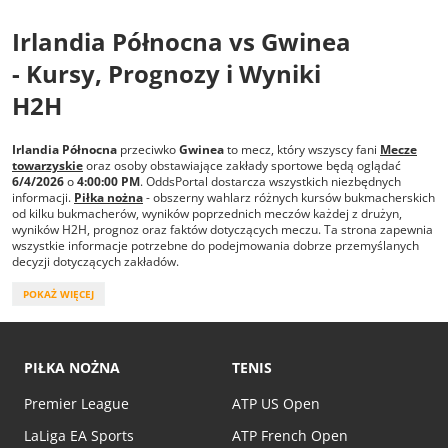
Irlandia Północna vs Gwinea
- Kursy, Prognozy i Wyniki
H2H
Irlandia Północna
przeciwko
Gwinea
to mecz, który wszyscy fani
Mecze
towarzyskie
oraz osoby obstawiające zakłady sportowe będą oglądać
6/4/2026
o
4:00:00 PM
. OddsPortal dostarcza wszystkich niezbędnych
informacji.
Piłka nożna
- obszerny wahlarz różnych kursów bukmacherskich
od kilku bukmacherów, wyników poprzednich meczów każdej z drużyn,
wyników H2H, prognoz oraz faktów dotyczących meczu. Ta strona zapewnia
wszystkie informacje potrzebne do podejmowania dobrze przemyślanych
decyzji dotyczących zakładów.
POKAŻ WIĘCEJ
PIŁKA NOŻNA
TENIS
Premier League
ATP US Open
LaLiga EA Sports
ATP French Open