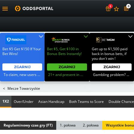
0
1
Bet $5 Get $150 If Your
Bet $5, Get $100 in
Get up to $1,500 paid
Bet Wins!
Bonus Bets Instantly!
back in bonus bets, if
you don`t win !
ZGARNIJ
ZGARNIJ
ZGARNIJ
To claim, new users need to register, make a first-time deposit of $5 or more, and then simply place their first real-money wager on any FanDuel Sportsbook market (no odds limits) that is live on platform. All users will receive their $150 in Bonus Bets If Your Bet Wins within 72 hours of the bet settlement.
21+ and present in most states. (18+ DC/KY/NH/PR/WY). Void in NH/OR/ONT/PR. Eligibility restrictions apply. On behalf of Boot Hill Casino (KS). Pass-thru of per wager tax may apply in IL. 1 per new DraftKings customer. $5+ first-time bet req. Max. $100 issued as non-withdrawable Bonus Bets that expire in 7 days (168 hours). Stake removed from payout. Terms: sportsbook.draftkings.com/promos. Ends 5/31/26 at 11:59 PM ET.
Gambling problem? Call 1-800-GAMBLER or 1-800-MY-RESET. 21+ only. Please Gamble Responsibly. See BetMGM.com for Terms. First Bet Offer for new customers only (if applicable). Subject to eligibility requirements. Bonus bets are non-withdrawable. In partnership with Kansas Crossing Casino and Hotel. Promotional offers not available in Mississippi, New York, Ontario, or Puerto Rico.
<
Mecze Towarzyskie
1X2
Over/Under
Asian Handicap
Both Teams to Score
Double Chance
Regulaminowy czas gry (FT)
1. połowa
2. połowa
Wszystkie bonu