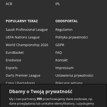
ACB
IPL
POPULARNY TERAZ
ODDSPORTAL
Saudi Professional League
Regulamin
UEFA Nations League
Polityka prywatności
World Championship 2026
GDPR
EuroBasket
FAQ
Eredivisie
Kontakt
Esports
Impressum
Darts Premier League
Ustawienia prywatności
Copa Libertadores
Polecane witryny
Dbamy o Twoją prywatność
Oferty bonusowe
Bukmacherzy
My i nasi partnerzy
999
przechowujemy dane osobowe, np.
dane przeglądania lub unikalne identyfikatory, i uzyskujemy
Wiadomości