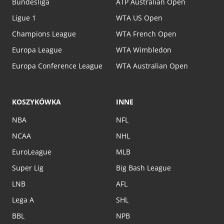
Bundesliga
ATP Australian Open
Ligue 1
WTA US Open
Champions League
WTA French Open
Europa League
WTA Wimbledon
Europa Conference League
WTA Australian Open
KOSZYKÓWKA
INNE
NBA
NFL
NCAA
NHL
EuroLeague
MLB
Super Lig
Big Bash League
LNB
AFL
Lega A
SHL
BBL
NPB