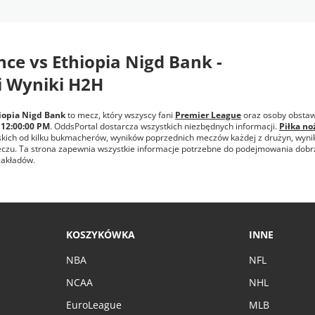
nce vs Ethiopia Nigd Bank -
i Wyniki H2H
iopia Nigd Bank
to mecz, który wszyscy fani
Premier League
oraz osoby obstaw
o
12:00:00 PM
. OddsPortal dostarcza wszystkich niezbędnych informacji.
Piłka no
kich od kilku bukmacherów, wyników poprzednich meczów każdej z drużyn, wyn
czu. Ta strona zapewnia wszystkie informacje potrzebne do podejmowania dobr
zakładów.
KOSZYKÓWKA
INNE
NBA
NFL
NCAA
NHL
EuroLeague
MLB