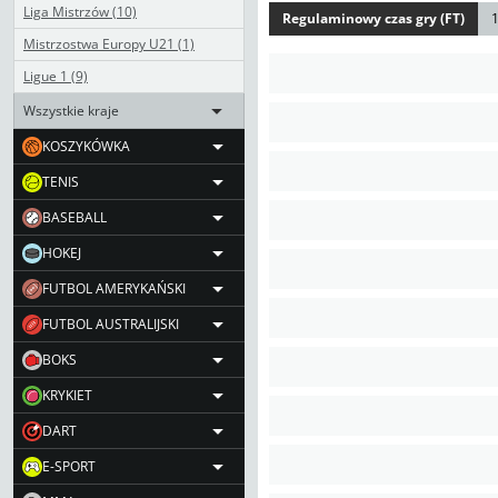
Liga Mistrzów
(10)
Regulaminowy czas gry (FT)
1
Mistrzostwa Europy U21
(1)
Ligue 1
(9)
Wszystkie kraje
KOSZYKÓWKA
TENIS
BASEBALL
HOKEJ
FUTBOL AMERYKAŃSKI
FUTBOL AUSTRALIJSKI
BOKS
KRYKIET
DART
E-SPORT