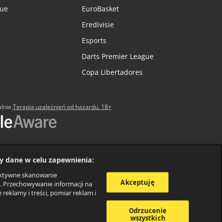
gue
EuroBasket
Eredivisie
Esports
Darts Premier League
Copa Libertadores
lnie.
Terapia uzależnień od hazardu. 18+
Proszę, graj odpowiedzialnie.
 dane w celu zapewnienia:
zone przez
Aktywne skanowanie
Akceptuję
i. Przechowywanie informacji na
reklamy i treści, pomiar reklam i
X
We would love to get your
Odrzucenie
opinion on your experience with
wszystkich
our site with a short survey