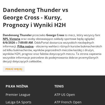
Dandenong Thunder vs
George Cross - Kursy,
Prognozy i Wyniki H2H
Dandenong Thunder
przeciwko
George Cross
to mecz, który wszyscy fani
NPL Victoria
oraz osoby obstawiające zakłady sportowe będą oglądać
6/6/2026
o
7:00:00 AM
. OddsPortal dostarcza wszystkich niezbędnych
informacji.
Piłka nożna
- obszerny wahlarz różnych kursów bukmacherskich
od kilku bukmacherów, wyników poprzednich meczów każdej z drużyn,
wyników H2H, prognoz oraz faktów dotyczących meczu. Ta strona zapewnia
wszystkie informacje potrzebne do podejmowania dobrze przemyślanych
decyzji dotyczących zakładów.
POKAŻ WIĘCEJ
PIŁKA NOŻNA
TENIS
Premier League
ATP US Open
LaLiga EA Sports
ATP French Open