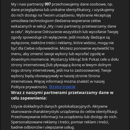
Bukmacherzy
My i nasi partnerzy
997
przechowujemy dane osobowe, np.
dane przeglądania lub unikalne identyfikatory, i uzyskujemy
Wiadomości
do nich dostęp na Twoim urządzeniu. Wybranie Akceptuję
umożliwia technologiom śledzenia wspieranie celów
wskazanych w sekcji „My i nasi partnerzy przetwarzamy dane
w celu”. Wybranie Odrzucenie wszystkich lub wycofanie Twojej
PARTNERZY
zgody spowoduje ich wyłączenie. Jeśli moduły śledzące są
wyłączone, niektóre treści i reklamy, które widzisz, mogą nie
SoccerVista
być dla Ciebie odpowiednie. Możesz ponownie wyświetlić to
Betexplorer
menu, aby zmienić swoje wybory lub wycofać zgodę w
dowolnym momencie. Wystarczy kliknąć link Pokaż cele u dołu
FCTables
strony internetowej [lub pływającą ikonę w lewym dolnym
rogu strony internetowej, jeśli ma to zastosowanie]. Twoje
Tribalfootball
wybory będą obowiązywały w naszej stronie Strona
ScoreBar
internetowa. Więcej informacji można znaleźć w naszej
Polityce prywatności.
Strony trzecie
Wraz z naszymi partnerami przetwarzamy dane w
celu zapewnienia:
Graj odpowiedzialnie.
Terapia uzależnień od hazardu. 18+
Użycie dokładnych danych geolokalizacyjnych. Aktywne
skanowanie charakterystyki urządzenia do celów identyfikacji.
Przechowywanie informacji na urządzeniu lub dostęp do nich.
Spersonalizowane reklamy i treści, pomiar reklam i treści,
Proszę, graj odpowiedzialnie.
badnie odbiorców i ulepszanie usług.