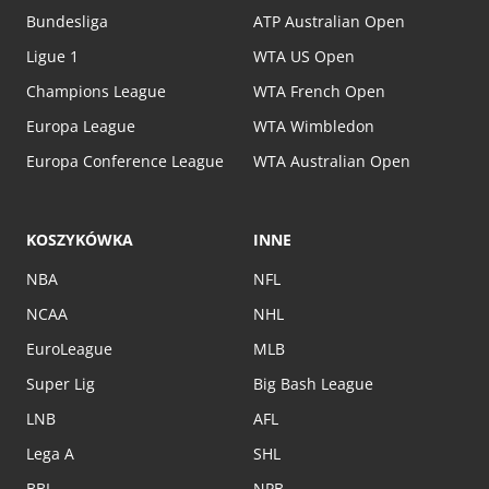
Bundesliga
ATP Australian Open
Ligue 1
WTA US Open
Champions League
WTA French Open
Europa League
WTA Wimbledon
Europa Conference League
WTA Australian Open
KOSZYKÓWKA
INNE
NBA
NFL
NCAA
NHL
EuroLeague
MLB
Super Lig
Big Bash League
LNB
AFL
Lega A
SHL
BBL
NPB