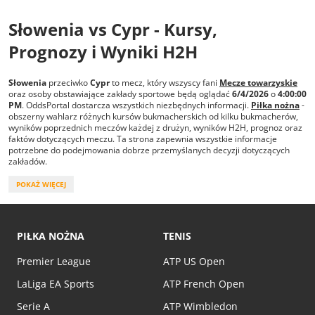
Słowenia vs Cypr - Kursy,
Prognozy i Wyniki H2H
Słowenia
przeciwko
Cypr
to mecz, który wszyscy fani
Mecze towarzyskie
oraz osoby obstawiające zakłady sportowe będą oglądać
6/4/2026
o
4:00:00
PM
. OddsPortal dostarcza wszystkich niezbędnych informacji.
Piłka nożna
-
obszerny wahlarz różnych kursów bukmacherskich od kilku bukmacherów,
wyników poprzednich meczów każdej z drużyn, wyników H2H, prognoz oraz
faktów dotyczących meczu. Ta strona zapewnia wszystkie informacje
potrzebne do podejmowania dobrze przemyślanych decyzji dotyczących
zakładów.
POKAŻ WIĘCEJ
PIŁKA NOŻNA
TENIS
Premier League
ATP US Open
LaLiga EA Sports
ATP French Open
Serie A
ATP Wimbledon