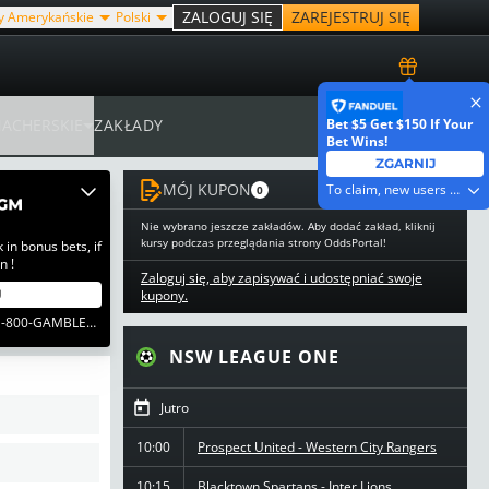
ZALOGUJ SIĘ
ZAREJESTRUJ SIĘ
y Amerykańskie
Polski
Bet $5 Get $150 If Your
ACHERSKIE
ZAKŁADY
Bet Wins!
ZGARNIJ
MÓJ KUPON
To claim, new users need to register, make a first-time deposit of $5 or more, and then simply place their first real-money wager on any FanDuel Sportsbook market (no odds limits) that is live on platform. All users will receive their $150 in Bonus Bets If Your Bet Wins within 72 hours of the bet settlement.
0
Nie wybrano jeszcze zakładów. Aby dodać zakład, kliknij
kursy podczas przeglądania strony OddsPortal!
 in bonus bets, if
n !
Zaloguj się, aby zapisywać i udostępniać swoje
J
kupony.
Gambling problem? Call 1-800-GAMBLER or 1-800-MY-RESET. 21+ only. Please Gamble Responsibly. See BetMGM.com for Terms. First Bet Offer for new customers only (if applicable). Subject to eligibility requirements. Bonus bets are non-withdrawable. In partnership with Kansas Crossing Casino and Hotel. Promotional offers not available in Mississippi, New York, Ontario, or Puerto Rico.
NSW LEAGUE ONE
Jutro
10:00
Prospect United - Western City Rangers
10:15
Blacktown Spartans - Inter Lions