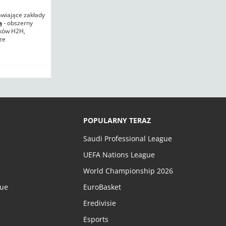
wiające zakłady
a
- obszerny
ików H2H,
ze
POPULARNY TERAZ
Saudi Professional League
UEFA Nations League
World Championship 2026
gue
EuroBasket
Eredivisie
Esports