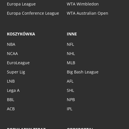
Europa League
WTA Wimbledon
Europa Conference League
WTA Australian Open
KOSZYKÓWKA
INNE
NBA
NFL
NCAA
NHL
EuroLeague
MLB
Super Lig
Big Bash League
LNB
AFL
Lega A
SHL
BBL
NPB
ACB
IPL