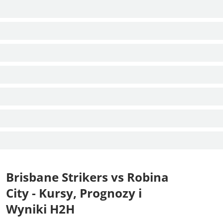
Brisbane Strikers vs Robina
City - Kursy, Prognozy i
Wyniki H2H