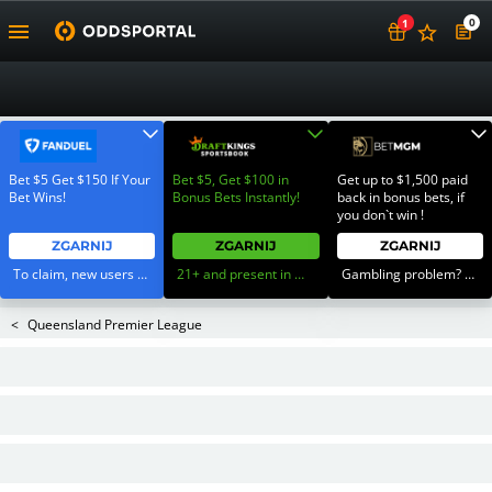
0
1
Bet $5 Get $150 If Your
Bet $5, Get $100 in
Get up to $1,500 paid
Bet Wins!
Bonus Bets Instantly!
back in bonus bets, if
you don`t win !
ZGARNIJ
ZGARNIJ
ZGARNIJ
To claim, new users need to register, make a first-time deposit of $5 or more, and then simply place their first real-money wager on any FanDuel Sportsbook market (no odds limits) that is live on platform. All users will receive their $150 in Bonus Bets If Your Bet Wins within 72 hours of the bet settlement.
21+ and present in most states. (18+ DC/KY/NH/PR/WY). Void in NH/OR/ONT/PR. Eligibility restrictions apply. On behalf of Boot Hill Casino (KS). Pass-thru of per wager tax may apply in IL. 1 per new DraftKings customer. $5+ first-time bet req. Max. $100 issued as non-withdrawable Bonus Bets that expire in 7 days (168 hours). Stake removed from payout. Terms: sportsbook.draftkings.com/promos. Ends 5/31/26 at 11:59 PM ET.
Gambling problem? Call 1-800-GAMBLER or 1-800-MY-RESET. 21+ only. Please Gamble Responsibly. See BetMGM.com for Terms. First Bet Offer for new customers only (if applicable). Subject to eligibility requirements. Bonus bets are non-withdrawable. In partnership with Kansas Crossing Casino and Hotel. Promotional offers not available in Mississippi, New York, Ontario, or Puerto Rico.
<
Queensland Premier League