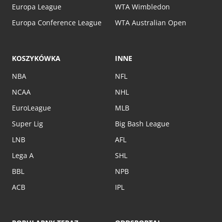
Europa League
WTA Wimbledon
Europa Conference League
WTA Australian Open
KOSZYKÓWKA
INNE
NBA
NFL
NCAA
NHL
EuroLeague
MLB
Super Lig
Big Bash League
LNB
AFL
Lega A
SHL
BBL
NPB
ACB
IPL