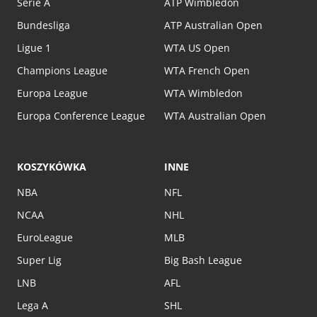
Serie A
ATP Wimbledon
Bundesliga
ATP Australian Open
Ligue 1
WTA US Open
Champions League
WTA French Open
Europa League
WTA Wimbledon
Europa Conference League
WTA Australian Open
KOSZYKÓWKA
INNE
NBA
NFL
NCAA
NHL
EuroLeague
MLB
Super Lig
Big Bash League
LNB
AFL
Lega A
SHL