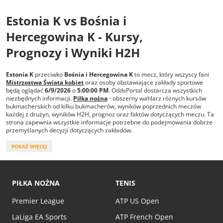
Estonia K vs Bośnia i
Hercegowina K - Kursy,
Prognozy i Wyniki H2H
Estonia K
przeciwko
Bośnia i Hercegowina K
to mecz, który wszyscy fani
Mistrzostwa Świata kobiet
oraz osoby obstawiające zakłady sportowe
będą oglądać
6/9/2026
o
5:00:00 PM
. OddsPortal dostarcza wszystkich
niezbędnych informacji.
Piłka nożna
- obszerny wahlarz różnych kursów
bukmacherskich od kilku bukmacherów, wyników poprzednich meczów
każdej z drużyn, wyników H2H, prognoz oraz faktów dotyczących meczu. Ta
strona zapewnia wszystkie informacje potrzebne do podejmowania dobrze
przemyślanych decyzji dotyczących zakładów.
POKAŻ WIĘCEJ
PIŁKA NOŻNA
TENIS
Premier League
ATP US Open
LaLiga EA Sports
ATP French Open