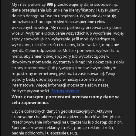
Bukmacherzy
My i nasi partnerzy
999
przechowujemy dane osobowe, np.
dane przeglądania lub unikalne identyfikatory, i uzyskujemy
Wiadomości
do nich dostęp na Twoim urządzeniu. Wybranie Akceptuję
umożliwia technologiom śledzenia wspieranie celów
wskazanych w sekcji „My i nasi partnerzy przetwarzamy dane
w celu”. Wybranie Odrzucenie wszystkich lub wycofanie Twojej
PARTNERZY
zgody spowoduje ich wyłączenie. Jeśli moduły śledzące są
wyłączone, niektóre treści i reklamy, które widzisz, mogą nie
SoccerVista
być dla Ciebie odpowiednie. Możesz ponownie wyświetlić to
Betexplorer
menu, aby zmienić swoje wybory lub wycofać zgodę w
dowolnym momencie. Wystarczy kliknąć link Pokaż cele u dołu
FCTables
strony internetowej [lub pływającą ikonę w lewym dolnym
rogu strony internetowej, jeśli ma to zastosowanie]. Twoje
Tribalfootball
wybory będą obowiązywały w naszej stronie Strona
ScoreBar
internetowa. Więcej informacji można znaleźć w naszej
Polityce prywatności.
Strony trzecie
Wraz z naszymi partnerami przetwarzamy dane w
celu zapewnienia:
Graj odpowiedzialnie.
Terapia uzależnień od hazardu. 18+
Użycie dokładnych danych geolokalizacyjnych. Aktywne
skanowanie charakterystyki urządzenia do celów identyfikacji.
Przechowywanie informacji na urządzeniu lub dostęp do nich.
Spersonalizowane reklamy i treści, pomiar reklam i treści,
Proszę, graj odpowiedzialnie.
badnie odbiorców i ulepszanie usług.