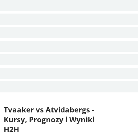
Tvaaker vs Atvidabergs -
Kursy, Prognozy i Wyniki
H2H