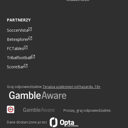
PARTNERZY
SoccerVista
Betexplorer
FCTables
Tribalfootball
ScoreBar
Graj odpowiedzialnie.
Terapia uzależnień od hazardu. 18+
Proszę, graj odpowiedzialnie
.
Dane dostarczone przez