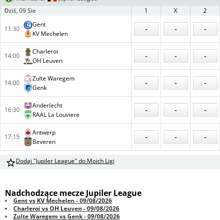
Dziś, 09 Sie
1
X
2
Gent
11:30
-
-
-
KV Mechelen
Charleroi
14:00
-
-
-
OH Leuven
Zulte Waregem
14:00
-
-
-
Genk
Anderlecht
16:30
-
-
-
RAAL La Louviere
Antwerp
17:15
-
-
-
Beveren
Dodaj "Jupiler League" do Moich Ligi
Nadchodzące mecze Jupiler League
Gent vs KV Mechelen - 09/08/2026
Charleroi vs OH Leuven - 09/08/2026
Zulte Waregem vs Genk - 09/08/2026