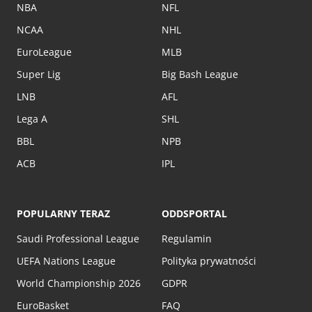
NBA
NFL
NCAA
NHL
EuroLeague
MLB
Super Lig
Big Bash League
LNB
AFL
Lega A
SHL
BBL
NPB
ACB
IPL
POPULARNY TERAZ
ODDSPORTAL
Saudi Professional League
Regulamin
UEFA Nations League
Polityka prywatności
World Championship 2026
GDPR
EuroBasket
FAQ