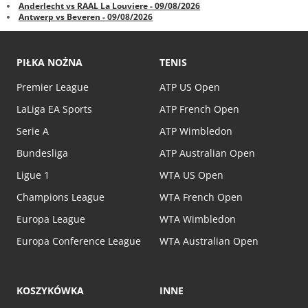
Anderlecht vs RAAL La Louviere - 09/08/2026
Antwerp vs Beveren - 09/08/2026
PIŁKA NOŻNA
TENIS
Premier League
ATP US Open
LaLiga EA Sports
ATP French Open
Serie A
ATP Wimbledon
Bundesliga
ATP Australian Open
Ligue 1
WTA US Open
Champions League
WTA French Open
Europa League
WTA Wimbledon
Europa Conference League
WTA Australian Open
KOSZYKÓWKA
INNE