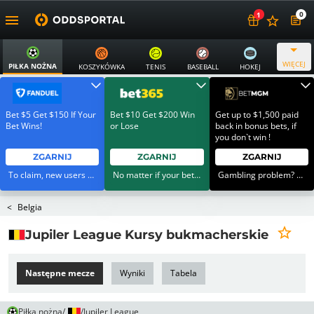
0
1
WIĘCEJ
PIŁKA NOŻNA
KOSZYKÓWKA
TENIS
BASEBALL
HOKEJ
Bet $5 Get $150 If Your
Bet $10 Get $200 Win
Get up to $1,500 paid
Bet Wins!
or Lose
back in bonus bets, if
you don`t win !
ZGARNIJ
ZGARNIJ
ZGARNIJ
To claim, new users need to register, make a first-time deposit of $5 or more, and then simply place their first real-money wager on any FanDuel Sportsbook market (no odds limits) that is live on platform. All users will receive their $150 in Bonus Bets If Your Bet Wins within 72 hours of the bet settlement.
No matter if your bet wins or loses. Deposit required. Paid in Bonus Bets. Bonus Bets wager excluded from returns. New customers only. Max. prize, game restrictions, time limits and T&Cs apply. 21+. Gambling Problem? Call 1-800-GAMBLER.
Gambling problem? Call 1-800-GAMBLER or 1-800-MY-RESET. 21+ only. Please Gamble Responsibly. See BetMGM.com for Terms. First Bet Offer for new customers only (if applicable). Subject to eligibility requirements. Bonus bets are non-withdrawable. In partnership with Kansas Crossing Casino and Hotel. Promotional offers not available in Mississippi, New York, Ontario, or Puerto Rico.
<
Belgia
Jupiler League Kursy bukmacherskie
Następne mecze
Wyniki
Tabela
Piłka nożna
/
/
Jupiler League