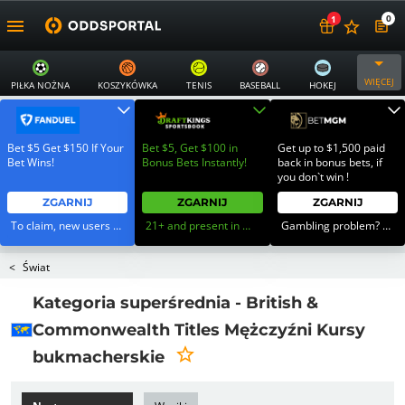
0
1
WIĘCEJ
PIŁKA NOŻNA
KOSZYKÓWKA
TENIS
BASEBALL
HOKEJ
Bet $5 Get $150 If Your
Bet $5, Get $100 in
Get up to $1,500 paid
Bet Wins!
Bonus Bets Instantly!
back in bonus bets, if
you don`t win !
ZGARNIJ
ZGARNIJ
ZGARNIJ
To claim, new users need to register, make a first-time deposit of $5 or more, and then simply place their first real-money wager on any FanDuel Sportsbook market (no odds limits) that is live on platform. All users will receive their $150 in Bonus Bets If Your Bet Wins within 72 hours of the bet settlement.
21+ and present in most states. (18+ DC/KY/NH/PR/WY). Void in NH/OR/ONT/PR. Eligibility restrictions apply. On behalf of Boot Hill Casino (KS). Pass-thru of per wager tax may apply in IL. 1 per new DraftKings customer. $5+ first-time bet req. Max. $100 issued as non-withdrawable Bonus Bets that expire in 7 days (168 hours). Stake removed from payout. Terms: sportsbook.draftkings.com/promos. Ends 5/31/26 at 11:59 PM ET.
Gambling problem? Call 1-800-GAMBLER or 1-800-MY-RESET. 21+ only. Please Gamble Responsibly. See BetMGM.com for Terms. First Bet Offer for new customers only (if applicable). Subject to eligibility requirements. Bonus bets are non-withdrawable. In partnership with Kansas Crossing Casino and Hotel. Promotional offers not available in Mississippi, New York, Ontario, or Puerto Rico.
<
Świat
Kategoria superśrednia - British &
Commonwealth Titles Mężczyźni Kursy
bukmacherskie