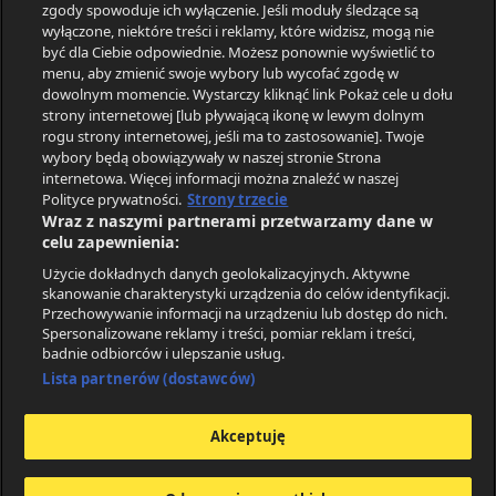
zgody spowoduje ich wyłączenie. Jeśli moduły śledzące są
wyłączone, niektóre treści i reklamy, które widzisz, mogą nie
SoccerVista
być dla Ciebie odpowiednie. Możesz ponownie wyświetlić to
Betexplorer
menu, aby zmienić swoje wybory lub wycofać zgodę w
dowolnym momencie. Wystarczy kliknąć link Pokaż cele u dołu
FCTables
strony internetowej [lub pływającą ikonę w lewym dolnym
rogu strony internetowej, jeśli ma to zastosowanie]. Twoje
Tribalfootball
wybory będą obowiązywały w naszej stronie Strona
ScoreBar
internetowa. Więcej informacji można znaleźć w naszej
Polityce prywatności.
Strony trzecie
Wraz z naszymi partnerami przetwarzamy dane w
celu zapewnienia:
Graj odpowiedzialnie.
Terapia uzależnień od hazardu. 18+
Użycie dokładnych danych geolokalizacyjnych. Aktywne
skanowanie charakterystyki urządzenia do celów identyfikacji.
Przechowywanie informacji na urządzeniu lub dostęp do nich.
Spersonalizowane reklamy i treści, pomiar reklam i treści,
Proszę, graj odpowiedzialnie.
badnie odbiorców i ulepszanie usług.
Lista partnerów (dostawców)
Dane dostarczone przez
X
We would love to get your
opinion on your experience with
Akceptuję
our site with a short survey
Take Survey