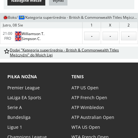
Następne mecze
Wyniki
Boks
/
/
Kategoria superśrednia - British & Commonwealth Titles Mężczyźni
Jutro, 08 Sie
1
X
2
21:00
Williamson T.
-
-
-
FRO
Simpson C.
Dodaj "Kategoria superśrednia - British & Commonwealth Titles
Mężczyźni" do Moich Ligi
PIŁKA NOŻNA
TENIS
Premier League
ATP US Open
LaLiga EA Sports
ATP French Open
Serie A
ATP Wimbledon
Bundesliga
ATP Australian Open
Ligue 1
WTA US Open
Champions League
WTA French Open