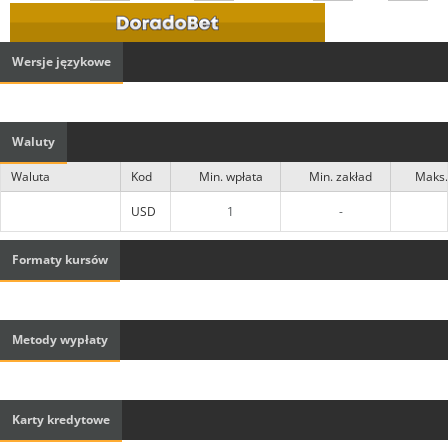
Wersje językowe
Waluty
Waluta
Kod
Min. wpłata
Min. zakład
Maks.
USD
1
-
Formaty kursów
Metody wypłaty
Karty kredytowe