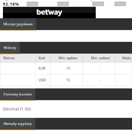
92.18%
Wersje językowe
Waluty
Waluta
Kod
Min. wpłata
Min. zakład
Maks.
EUR
10
-
USD
10
-
Formaty kursów
Decimal (1.50)
Metody wypłaty