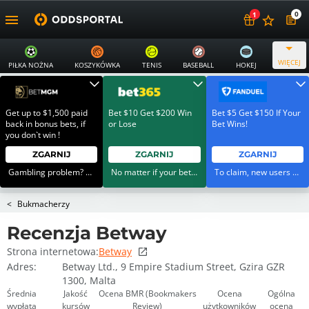
0
1
WIĘCEJ
PIŁKA NOŻNA
KOSZYKÓWKA
TENIS
BASEBALL
HOKEJ
Get up to $1,500 paid
Bet $10 Get $200 Win
Bet $5 Get $150 If Your
back in bonus bets, if
or Lose
Bet Wins!
you don`t win !
ZGARNIJ
ZGARNIJ
ZGARNIJ
Gambling problem? Call 1-800-GAMBLER or 1-800-MY-RESET. 21+ only. Please Gamble Responsibly. See BetMGM.com for Terms. First Bet Offer for new customers only (if applicable). Subject to eligibility requirements. Bonus bets are non-withdrawable. In partnership with Kansas Crossing Casino and Hotel. Promotional offers not available in Mississippi, New York, Ontario, or Puerto Rico.
No matter if your bet wins or loses. Deposit required. Paid in Bonus Bets. Bonus Bets wager excluded from returns. New customers only. Max. prize, game restrictions, time limits and T&Cs apply. 21+. Gambling Problem? Call 1-800-GAMBLER.
To claim, new users need to register, make a first-time deposit of $5 or more, and then simply place their first real-money wager on any FanDuel Sportsbook market (no odds limits) that is live on platform. All users will receive their $150 in Bonus Bets If Your Bet Wins within 72 hours of the bet settlement.
<
Bukmacherzy
Recenzja Betway
Strona internetowa:
Betway
Adres:
Betway Ltd., 9 Empire Stadium Street, Gzira GZR
1300, Malta
Średnia
Jakość
Ocena BMR (Bookmakers
Ocena
Ogólna
wypłata
kursów
Review)
użytkowników
ocena