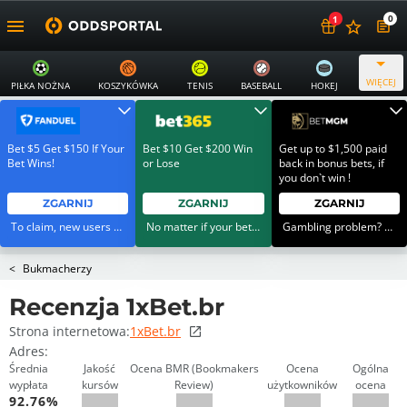
0
1
WIĘCEJ
PIŁKA NOŻNA
KOSZYKÓWKA
TENIS
BASEBALL
HOKEJ
Bet $5 Get $150 If Your
Bet $10 Get $200 Win
Get up to $1,500 paid
Bet Wins!
or Lose
back in bonus bets, if
you don`t win !
ZGARNIJ
ZGARNIJ
ZGARNIJ
To claim, new users need to register, make a first-time deposit of $5 or more, and then simply place their first real-money wager on any FanDuel Sportsbook market (no odds limits) that is live on platform. All users will receive their $150 in Bonus Bets If Your Bet Wins within 72 hours of the bet settlement.
No matter if your bet wins or loses. Deposit required. Paid in Bonus Bets. Bonus Bets wager excluded from returns. New customers only. Max. prize, game restrictions, time limits and T&Cs apply. 21+. Gambling Problem? Call 1-800-GAMBLER.
Gambling problem? Call 1-800-GAMBLER or 1-800-MY-RESET. 21+ only. Please Gamble Responsibly. See BetMGM.com for Terms. First Bet Offer for new customers only (if applicable). Subject to eligibility requirements. Bonus bets are non-withdrawable. In partnership with Kansas Crossing Casino and Hotel. Promotional offers not available in Mississippi, New York, Ontario, or Puerto Rico.
<
Bukmacherzy
Recenzja 1xBet.br
Strona internetowa:
1xBet.br
Adres:
Średnia
Jakość
Ocena BMR (Bookmakers
Ocena
Ogólna
wypłata
kursów
Review)
użytkowników
ocena
92.76%