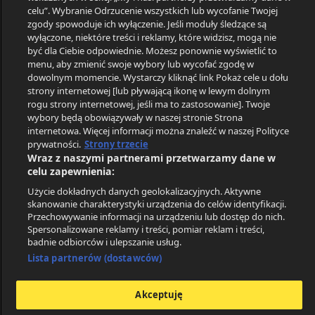
WTA
League
Conference
celu”. Wybranie Odrzucenie wszystkich lub wycofanie Twojej
Wimbledon
League
Copa
zgody spowoduje ich wyłączenie. Jeśli moduły śledzące są
WTA
Libertadores
wyłączone, niektóre treści i reklamy, które widzisz, mogą nie
być dla Ciebie odpowiednie. Możesz ponownie wyświetlić to
Australian
menu, aby zmienić swoje wybory lub wycofać zgodę w
Open
dowolnym momencie. Wystarczy kliknąć link Pokaż cele u dołu
ODDSPORTAL
PARTNERZY
strony internetowej [lub pływającą ikonę w lewym dolnym
Regulamin
SoccerVista
rogu strony internetowej, jeśli ma to zastosowanie]. Twoje
wybory będą obowiązywały w naszej stronie Strona
Polityka prywatności
Betexplorer
internetowa. Więcej informacji można znaleźć w naszej Polityce
prywatności.
Strony trzecie
GDPR
FCTables
Wraz z naszymi partnerami przetwarzamy dane w
FAQ
Tribalfootball
celu zapewnienia:
Użycie dokładnych danych geolokalizacyjnych. Aktywne
Kontakt
ScoreBar
skanowanie charakterystyki urządzenia do celów identyfikacji.
Impressum
Przechowywanie informacji na urządzeniu lub dostęp do nich.
Spersonalizowane reklamy i treści, pomiar reklam i treści,
Ustawienia prywatności
badnie odbiorców i ulepszanie usług.
Lista partnerów (dostawców)
Polecane witryny
Oferty bonusowe
Akceptuję
Bukmacherzy