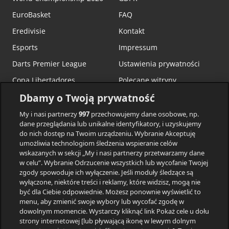
EuroBasket
FAQ
Eredivisie
Kontakt
Esports
Impressum
Darts Premier League
Ustawienia prywatności
Copa Libertadores
Polecane witryny
Dbamy o Twoją prywatność
Oferty bonusowe
Bukmacherzy
My i nasi partnerzy
997
przechowujemy dane osobowe, np.
dane przeglądania lub unikalne identyfikatory, i uzyskujemy
Wiadomości
do nich dostęp na Twoim urządzeniu. Wybranie Akceptuję
umożliwia technologiom śledzenia wspieranie celów
wskazanych w sekcji „My i nasi partnerzy przetwarzamy dane
w celu”. Wybranie Odrzucenie wszystkich lub wycofanie Twojej
PARTNERZY
zgody spowoduje ich wyłączenie. Jeśli moduły śledzące są
wyłączone, niektóre treści i reklamy, które widzisz, mogą nie
SoccerVista
być dla Ciebie odpowiednie. Możesz ponownie wyświetlić to
Betexplorer
menu, aby zmienić swoje wybory lub wycofać zgodę w
dowolnym momencie. Wystarczy kliknąć link Pokaż cele u dołu
FCTables
strony internetowej [lub pływającą ikonę w lewym dolnym