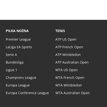
PIŁKA NOŻNA
TENIS
Premier League
ATP US Open
LaLiga EA Sports
ATP French Open
Serie A
ATP Wimbledon
Bundesliga
ATP Australian Open
Ligue 1
WTA US Open
Champions League
WTA French Open
Europa League
WTA Wimbledon
Europa Conference League
WTA Australian Open