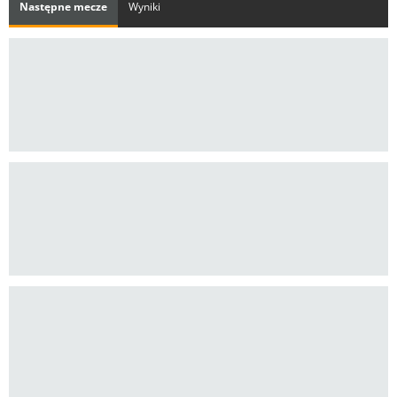
Następne mecze
Wyniki