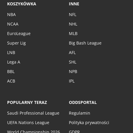
KOSZYKÓWKA
INNE
NBA
NFL
NCAA
NHL
EuroLeague
MLB
Super Lig
Big Bash League
LNB
AFL
Lega A
SHL
BBL
NPB
ACB
IPL
POPULARNY TERAZ
ODDSPORTAL
Saudi Professional League
Regulamin
UEFA Nations League
Polityka prywatności
World Championship 2026
GDPR