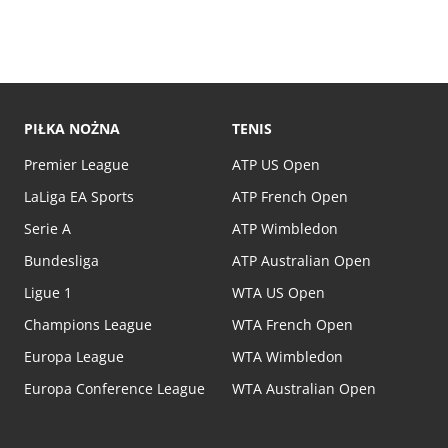
PIŁKA NOŻNA
TENIS
Premier League
ATP US Open
LaLiga EA Sports
ATP French Open
Serie A
ATP Wimbledon
Bundesliga
ATP Australian Open
Ligue 1
WTA US Open
Champions League
WTA French Open
Europa League
WTA Wimbledon
Europa Conference League
WTA Australian Open