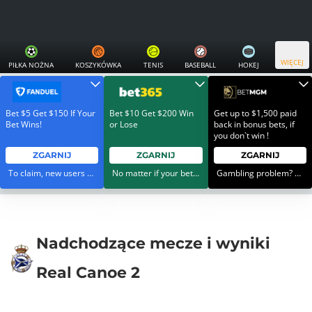
WIĘCEJ
PIŁKA NOŻNA
KOSZYKÓWKA
TENIS
BASEBALL
HOKEJ
Bet $5 Get $150 If Your
Bet $10 Get $200 Win
Get up to $1,500 paid
Bet Wins!
or Lose
back in bonus bets, if
you don`t win !
ZGARNIJ
ZGARNIJ
ZGARNIJ
To claim, new users need to register, make a first-time deposit of $5 or more, and then simply place their first real-money wager on any FanDuel Sportsbook market (no odds limits) that is live on platform. All users will receive their $150 in Bonus Bets If Your Bet Wins within 72 hours of the bet settlement.
No matter if your bet wins or loses. Deposit required. Paid in Bonus Bets. Bonus Bets wager excluded from returns. New customers only. Max. prize, game restrictions, time limits and T&Cs apply. 21+. Gambling Problem? Call 1-800-GAMBLER.
Gambling problem? Call 1-800-GAMBLER or 1-800-MY-RESET. 21+ only. Please Gamble Responsibly. See BetMGM.com for Terms. First Bet Offer for new customers only (if applicable). Subject to eligibility requirements. Bonus bets are non-withdrawable. In partnership with Kansas Crossing Casino and Hotel. Promotional offers not available in Mississippi, New York, Ontario, or Puerto Rico.
Nadchodzące mecze i wyniki
Real Canoe 2