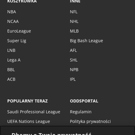
KOSZYKÓWKA
INNE
NBA
NFL
NCAA
NHL
EuroLeague
MLB
Super Lig
Big Bash League
LNB
AFL
Lega A
SHL
BBL
NPB
ACB
IPL
POPULARNY TERAZ
ODDSPORTAL
Saudi Professional League
Regulamin
UEFA Nations League
Polityka prywatności
World Championship 2026
GDPR