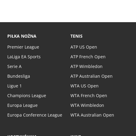
PIŁKA NOŻNA
TENIS
Premier League
ATP US Open
LaLiga EA Sports
ATP French Open
Serie A
ATP Wimbledon
Bundesliga
ATP Australian Open
Ligue 1
WTA US Open
Champions League
WTA French Open
Europa League
WTA Wimbledon
Europa Conference League
WTA Australian Open