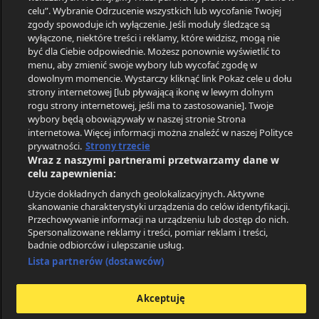
WTA
League
Conference
celu”. Wybranie Odrzucenie wszystkich lub wycofanie Twojej
Wimbledon
League
Copa
zgody spowoduje ich wyłączenie. Jeśli moduły śledzące są
WTA
Libertadores
wyłączone, niektóre treści i reklamy, które widzisz, mogą nie
być dla Ciebie odpowiednie. Możesz ponownie wyświetlić to
Australian
menu, aby zmienić swoje wybory lub wycofać zgodę w
Open
dowolnym momencie. Wystarczy kliknąć link Pokaż cele u dołu
ODDSPORTAL
PARTNERZY
strony internetowej [lub pływającą ikonę w lewym dolnym
Regulamin
SoccerVista
rogu strony internetowej, jeśli ma to zastosowanie]. Twoje
wybory będą obowiązywały w naszej stronie Strona
Polityka prywatności
Betexplorer
internetowa. Więcej informacji można znaleźć w naszej Polityce
prywatności.
Strony trzecie
GDPR
FCTables
Wraz z naszymi partnerami przetwarzamy dane w
FAQ
Tribalfootball
celu zapewnienia:
Użycie dokładnych danych geolokalizacyjnych. Aktywne
Kontakt
ScoreBar
skanowanie charakterystyki urządzenia do celów identyfikacji.
Impressum
Przechowywanie informacji na urządzeniu lub dostęp do nich.
Spersonalizowane reklamy i treści, pomiar reklam i treści,
Ustawienia prywatności
badnie odbiorców i ulepszanie usług.
Lista partnerów (dostawców)
Polecane witryny
X
We would love to get your
Oferty bonusowe
opinion on your experience with
Akceptuję
our site with a short survey
Bukmacherzy