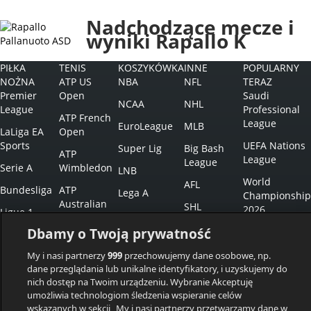
Nadchodzące mecze i
wyniki Rapallo K
PIŁKA
TENIS
KOSZYKÓWKA
INNE
POPULARNY
NOŻNA
ATP US
NBA
NFL
TERAZ
Premier
Open
Saudi
NCAA
NHL
League
Professional
ATP French
League
EuroLeague
MLB
LaLiga EA
Open
Sports
UEFA Nations
Super Lig
Big Bash
ATP
League
League
Serie A
Wimbledon
LNB
World
AFL
Bundesliga
ATP
Lega A
Championship
Australian
SHL
2026
Ligue 1
BBL
Open
NPB
Dbamy o Twoją prywatność
EuroBasket
Champions
ACB
WTA US
League
IPL
Open
Eredivisie
My i nasi partnerzy
999
przechowujemy dane osobowe, np.
dane przeglądania lub unikalne identyfikatory, i uzyskujemy do
Europa
WTA French
Esports
nich dostęp na Twoim urządzeniu. Wybranie Akceptuję
League
Open
umożliwia technologiom śledzenia wspieranie celów
Darts Premier
Europa
wskazanych w sekcji „My i nasi partnerzy przetwarzamy dane w