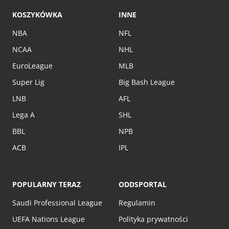
KOSZYKÓWKA
INNE
NBA
NFL
NCAA
NHL
EuroLeague
MLB
Super Lig
Big Bash League
LNB
AFL
Lega A
SHL
BBL
NPB
ACB
IPL
POPULARNY TERAZ
ODDSPORTAL
Saudi Professional League
Regulamin
UEFA Nations League
Polityka prywatności