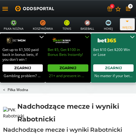
0
1
WIĘCEJ
PIŁKA NOŻNA
KOSZYKÓWKA
TENIS
BASEBALL
HOKEJ
Get up to $1,500 paid
Bet $5, Get $100 in
Bet $10 Get $200 Win
back in bonus bets, if
Bonus Bets Instantly!
or Lose
you don`t win !
ZGARNIJ
ZGARNIJ
ZGARNIJ
Gambling problem? Call 1-800-GAMBLER or 1-800-MY-RESET. 21+ only. Please Gamble Responsibly. See BetMGM.com for Terms. First Bet Offer for new customers only (if applicable). Subject to eligibility requirements. Bonus bets are non-withdrawable. In partnership with Kansas Crossing Casino and Hotel. Promotional offers not available in Mississippi, New York, Ontario, or Puerto Rico.
21+ and present in most states. (18+ DC/KY/NH/PR/WY). Void in NH/OR/ONT/PR. Eligibility restrictions apply. On behalf of Boot Hill Casino (KS). Pass-thru of per wager tax may apply in IL. 1 per new DraftKings customer. $5+ first-time bet req. Max. $100 issued as non-withdrawable Bonus Bets that expire in 7 days (168 hours). Stake removed from payout. Terms: sportsbook.draftkings.com/promos. Ends 5/31/26 at 11:59 PM ET.
No matter if your bet wins or loses. Deposit required. Paid in Bonus Bets. Bonus Bets wager excluded from returns. New customers only. Max. prize, game restrictions, time limits and T&Cs apply. 21+. Gambling Problem? Call 1-800-GAMBLER.
<
Piłka Wodna
Nadchodzące mecze i wyniki
Rabotnicki
Nadchodzące mecze i wyniki Rabotnicki