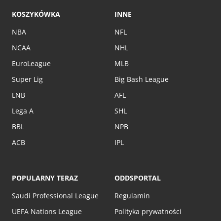
KOSZYKÓWKA
INNE
NBA
NFL
NCAA
NHL
EuroLeague
MLB
Super Lig
Big Bash League
LNB
AFL
Lega A
SHL
BBL
NPB
ACB
IPL
POPULARNY TERAZ
ODDSPORTAL
Saudi Professional League
Regulamin
UEFA Nations League
Polityka prywatności