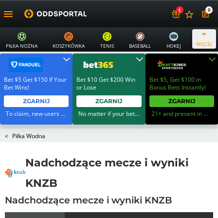
0
1
WIĘCEJ
PIŁKA NOŻNA
KOSZYKÓWKA
TENIS
BASEBALL
HOKEJ
Bet $5 Get $150 If Your
Bet $10 Get $200 Win
Bet $5, Get $100 in
Bet Wins!
or Lose
Bonus Bets Instantly!
ZGARNIJ
ZGARNIJ
ZGARNIJ
To claim, new users need to register, make a first-time deposit of $5 or more, and then simply place their first real-money wager on any FanDuel Sportsbook market (no odds limits) that is live on platform. All users will receive their $150 in Bonus Bets If Your Bet Wins within 72 hours of the bet settlement.
No matter if your bet wins or loses. Deposit required. Paid in Bonus Bets. Bonus Bets wager excluded from returns. New customers only. Max. prize, game restrictions, time limits and T&Cs apply. 21+. Gambling Problem? Call 1-800-GAMBLER.
21+ and present in most states. (18+ DC/KY/NH/PR/WY). Void in NH/OR/ONT/PR. Eligibility restrictions apply. On behalf of Boot Hill Casino (KS). Pass-thru of per wager tax may apply in IL. 1 per new DraftKings customer. $5+ first-time bet req. Max. $100 issued as non-withdrawable Bonus Bets that expire in 7 days (168 hours). Stake removed from payout. Terms: sportsbook.draftkings.com/promos. Ends 5/31/26 at 11:59 PM ET.
<
Piłka Wodna
Nadchodzące mecze i wyniki
KNZB
Nadchodzące mecze i wyniki KNZB