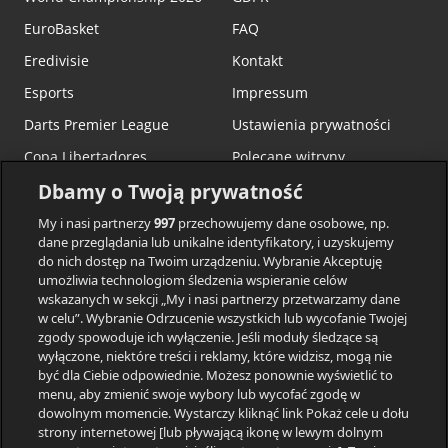
EuroBasket
FAQ
Eredivisie
Kontakt
Esports
Impressum
Darts Premier League
Ustawienia prywatności
Copa Libertadores
Polecane witryny
Dbamy o Twoją prywatność
Oferty bonusowe
Bukmacherzy
My i nasi partnerzy
997
przechowujemy dane osobowe, np.
dane przeglądania lub unikalne identyfikatory, i uzyskujemy
Wiadomości
do nich dostęp na Twoim urządzeniu. Wybranie Akceptuję
umożliwia technologiom śledzenia wspieranie celów
wskazanych w sekcji „My i nasi partnerzy przetwarzamy dane
w celu”. Wybranie Odrzucenie wszystkich lub wycofanie Twojej
PARTNERZY
zgody spowoduje ich wyłączenie. Jeśli moduły śledzące są
wyłączone, niektóre treści i reklamy, które widzisz, mogą nie
SoccerVista
być dla Ciebie odpowiednie. Możesz ponownie wyświetlić to
Betexplorer
menu, aby zmienić swoje wybory lub wycofać zgodę w
dowolnym momencie. Wystarczy kliknąć link Pokaż cele u dołu
FCTables
strony internetowej [lub pływającą ikonę w lewym dolnym