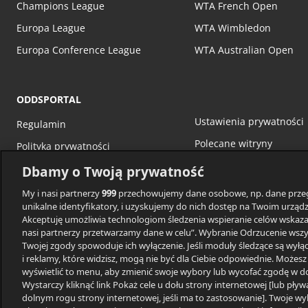
Champions League
WTA French Open
Europa League
WTA Wimbledon
Europa Conference League
WTA Australian Open
ODDSPORTAL
Ustawienia prywatności
Regulamin
Polecane witryny
Polityka prywatności
Oferty bonusowe
GDPR
Dbamy o Twoją prywatność
Bukmacherzy
FAQ
My i nasi partnerzy
999
przechowujemy dane osobowe, np. dane przeg
unikalne identyfikatory, i uzyskujemy do nich dostęp na Twoim urząd
Wiadomości
Kontakt
Akceptuję umożliwia technologiom śledzenia wspieranie celów wskazan
nasi partnerzy przetwarzamy dane w celu”. Wybranie Odrzucenie wszy
Impressum
Twojej zgody spowoduje ich wyłączenie. Jeśli moduły śledzące są wyłąc
i reklamy, które widzisz, mogą nie być dla Ciebie odpowiednie. Możes
wyświetlić to menu, aby zmienić swoje wybory lub wycofać zgodę w
Copyright © 2008-2026 Oddsportal.com
Wystarczy kliknąć link Pokaż cele u dołu strony internetowej [lub pły
dolnym rogu strony internetowej, jeśli ma to zastosowanie]. Twoje w