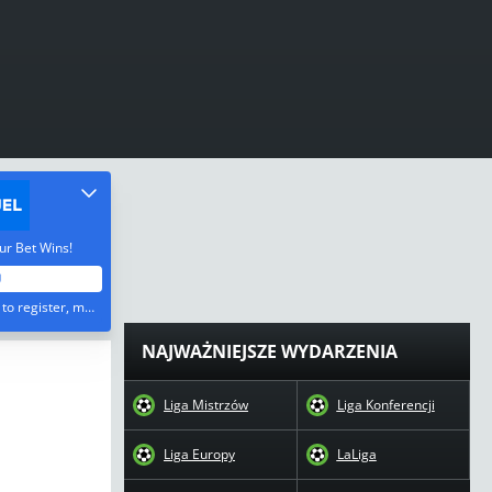
ur Bet Wins!
J
To claim, new users need to register, make a first-time deposit of $5 or more, and then simply place their first real-money wager on any FanDuel Sportsbook market (no odds limits) that is live on platform. All users will receive their $150 in Bonus Bets If Your Bet Wins within 72 hours of the bet settlement.
NAJWAŻNIEJSZE WYDARZENIA
Liga Mistrzów
Liga Konferencji
Liga Europy
LaLiga