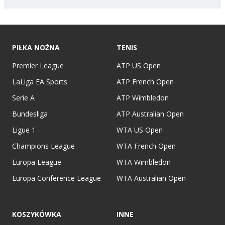
PIŁKA NOŻNA
TENIS
Premier League
ATP US Open
LaLiga EA Sports
ATP French Open
Serie A
ATP Wimbledon
Bundesliga
ATP Australian Open
Ligue 1
WTA US Open
Champions League
WTA French Open
Europa League
WTA Wimbledon
Europa Conference League
WTA Australian Open
KOSZYKÓWKA
INNE