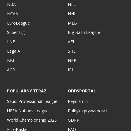
NBA
NFL
NCAA
NHL
EuroLeague
MLB
Super Lig
Big Bash League
LNB
AFL
Lega A
SHL
BBL
NPB
ACB
IPL
POPULARNY TERAZ
ODDSPORTAL
Saudi Professional League
Regulamin
UEFA Nations League
Polityka prywatności
World Championship 2026
GDPR
EuroBasket
FAQ