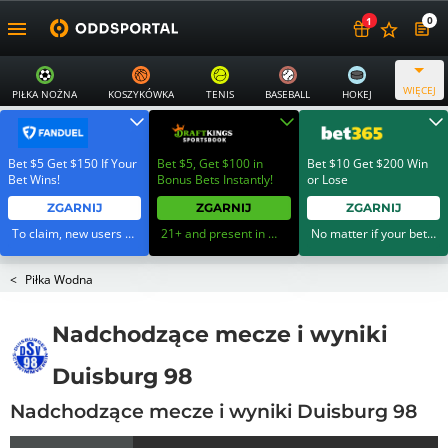
0
1
WIĘCEJ
PIŁKA NOŻNA
KOSZYKÓWKA
TENIS
BASEBALL
HOKEJ
Bet $5 Get $150 If Your
Bet $5, Get $100 in
Bet $10 Get $200 Win
Bet Wins!
Bonus Bets Instantly!
or Lose
ZGARNIJ
ZGARNIJ
ZGARNIJ
To claim, new users need to register, make a first-time deposit of $5 or more, and then simply place their first real-money wager on any FanDuel Sportsbook market (no odds limits) that is live on platform. All users will receive their $150 in Bonus Bets If Your Bet Wins within 72 hours of the bet settlement.
21+ and present in most states. (18+ DC/KY/NH/PR/WY). Void in NH/OR/ONT/PR. Eligibility restrictions apply. On behalf of Boot Hill Casino (KS). Pass-thru of per wager tax may apply in IL. 1 per new DraftKings customer. $5+ first-time bet req. Max. $100 issued as non-withdrawable Bonus Bets that expire in 7 days (168 hours). Stake removed from payout. Terms: sportsbook.draftkings.com/promos. Ends 5/31/26 at 11:59 PM ET.
No matter if your bet wins or loses. Deposit required. Paid in Bonus Bets. Bonus Bets wager excluded from returns. New customers only. Max. prize, game restrictions, time limits and T&Cs apply. 21+. Gambling Problem? Call 1-800-GAMBLER.
<
Piłka Wodna
Nadchodzące mecze i wyniki
Duisburg 98
Nadchodzące mecze i wyniki Duisburg 98