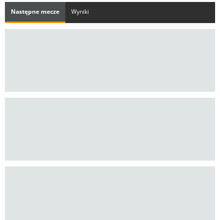
Następne mecze
Wyniki