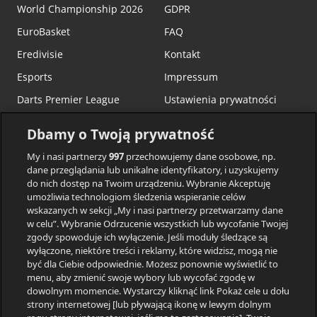
World Championship 2026
GDPR
EuroBasket
FAQ
Eredivisie
Kontakt
Esports
Impressum
Darts Premier League
Ustawienia prywatności
Copa Libertadores
Polecane witryny
Dbamy o Twoją prywatność
Oferty bonusowe
My i nasi partnerzy
997
przechowujemy dane osobowe, np.
Bukmacherzy
dane przeglądania lub unikalne identyfikatory, i uzyskujemy
do nich dostęp na Twoim urządzeniu. Wybranie Akceptuję
Wiadomości
umożliwia technologiom śledzenia wspieranie celów
wskazanych w sekcji „My i nasi partnerzy przetwarzamy dane
w celu”. Wybranie Odrzucenie wszystkich lub wycofanie Twojej
zgody spowoduje ich wyłączenie. Jeśli moduły śledzące są
PARTNERZY
wyłączone, niektóre treści i reklamy, które widzisz, mogą nie
być dla Ciebie odpowiednie. Możesz ponownie wyświetlić to
SoccerVista
menu, aby zmienić swoje wybory lub wycofać zgodę w
Betexplorer
dowolnym momencie. Wystarczy kliknąć link Pokaż cele u dołu
strony internetowej [lub pływającą ikonę w lewym dolnym
FCTables