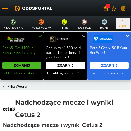
0
1
WIĘCEJ
PIŁKA NOŻNA
KOSZYKÓWKA
TENIS
BASEBALL
HOKEJ
Bet $5, Get $100 in
Get up to $1,500 paid
Bet $5 Get $150 If Your
Bonus Bets Instantly!
back in bonus bets, if
Bet Wins!
you don`t win !
ZGARNIJ
ZGARNIJ
ZGARNIJ
21+ and present in most states. (18+ DC/KY/NH/PR/WY). Void in NH/OR/ONT/PR. Eligibility restrictions apply. On behalf of Boot Hill Casino (KS). Pass-thru of per wager tax may apply in IL. 1 per new DraftKings customer. $5+ first-time bet req. Max. $100 issued as non-withdrawable Bonus Bets that expire in 7 days (168 hours). Stake removed from payout. Terms: sportsbook.draftkings.com/promos. Ends 5/31/26 at 11:59 PM ET.
Gambling problem? Call 1-800-GAMBLER or 1-800-MY-RESET. 21+ only. Please Gamble Responsibly. See BetMGM.com for Terms. First Bet Offer for new customers only (if applicable). Subject to eligibility requirements. Bonus bets are non-withdrawable. In partnership with Kansas Crossing Casino and Hotel. Promotional offers not available in Mississippi, New York, Ontario, or Puerto Rico.
To claim, new users need to register, make a first-time deposit of $5 or more, and then simply place their first real-money wager on any FanDuel Sportsbook market (no odds limits) that is live on platform. All users will receive their $150 in Bonus Bets If Your Bet Wins within 72 hours of the bet settlement.
<
Piłka Wodna
Nadchodzące mecze i wyniki
Cetus 2
Nadchodzące mecze i wyniki Cetus 2