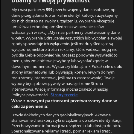
Dbamy o Twoją prywatność
EuroBasket
FAQ
My i nasi partnerzy
999
przechowujemy dane osobowe, np.
Eredivisie
Kontakt
dane przeglądania lub unikalne identyfikatory, i uzyskujemy
do nich dostęp na Twoim urządzeniu. Wybranie Akceptuję
Esports
Impressum
umożliwia technologiom śledzenia wspieranie celów
wskazanych w sekcji „My i nasi partnerzy przetwarzamy dane
Darts Premier League
Ustawienia prywatności
w celu”. Wybranie Odrzucenie wszystkich lub wycofanie Twojej
Copa Libertadores
zgody spowoduje ich wyłączenie. Jeśli moduły śledzące są
Polecane witryny
wyłączone, niektóre treści i reklamy, które widzisz, mogą nie
Oferty bonusowe
być dla Ciebie odpowiednie. Możesz ponownie wyświetlić to
menu, aby zmienić swoje wybory lub wycofać zgodę w
Bukmacherzy
dowolnym momencie. Wystarczy kliknąć link Pokaż cele u dołu
strony internetowej [lub pływającą ikonę w lewym dolnym
Wiadomości
rogu strony internetowej, jeśli ma to zastosowanie]. Twoje
wybory będą obowiązywały w naszej stronie Strona
internetowa. Więcej informacji można znaleźć w naszej
PARTNERZY
Polityce prywatności.
Strony trzecie
Wraz z naszymi partnerami przetwarzamy dane w
SoccerVista
celu zapewnienia:
Betexplorer
Użycie dokładnych danych geolokalizacyjnych. Aktywne
skanowanie charakterystyki urządzenia do celów identyfikacji.
FCTables
Przechowywanie informacji na urządzeniu lub dostęp do nich.
Spersonalizowane reklamy i treści, pomiar reklam i treści,
Tribalfootball