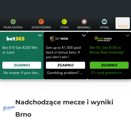
WIĘCEJ
PIŁKA NOŻNA
KOSZYKÓWKA
TENIS
BASEBALL
HOKEJ
Bet $10 Get $200 Win
Get up to $1,500 paid
Bet $5, Get $100 in
or Lose
back in bonus bets, if
Bonus Bets Instantly!
you don`t win !
ZGARNIJ
ZGARNIJ
ZGARNIJ
No matter if your bet wins or loses. Deposit required. Paid in Bonus Bets. Bonus Bets wager excluded from returns. New customers only. Max. prize, game restrictions, time limits and T&Cs apply. 21+. Gambling Problem? Call 1-800-GAMBLER.
Gambling problem? Call 1-800-GAMBLER or 1-800-MY-RESET. 21+ only. Please Gamble Responsibly. See BetMGM.com for Terms. First Bet Offer for new customers only (if applicable). Subject to eligibility requirements. Bonus bets are non-withdrawable. In partnership with Kansas Crossing Casino and Hotel. Promotional offers not available in Mississippi, New York, Ontario, or Puerto Rico.
21+ and present in most states. (18+ DC/KY/NH/PR/WY). Void in NH/OR/ONT/PR. Eligibility restrictions apply. On behalf of Boot Hill Casino (KS). Pass-thru of per wager tax may apply in IL. 1 per new DraftKings customer. $5+ first-time bet req. Max. $100 issued as non-withdrawable Bonus Bets that expire in 7 days (168 hours). Stake removed from payout. Terms: sportsbook.draftkings.com/promos. Ends 5/31/26 at 11:59 PM ET.
Nadchodzące mecze i wyniki
Brno