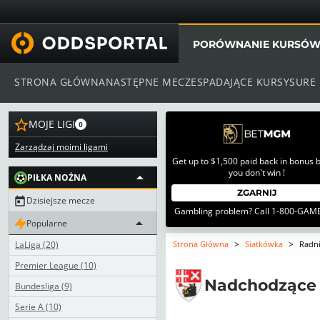
PORÓWNANIE KURSÓ
STRONA GŁÓWNA
NASTĘPNE MECZE
SPADAJĄCE KURSY
SURE 
MOJE LIGI
0
Zarządzaj moimi ligami
Get up to $1,500 paid back in bonus be
you don`t win !
PIŁKA NOŻNA
ZGARNIJ
Dzisiejsze mecze
Popularne
>
>
LaLiga
(20)
Strona Główna
Siatkówka
Radni
Premier League
(10)
Nadchodzące 
Bundesliga
(9)
Serie A
(10)