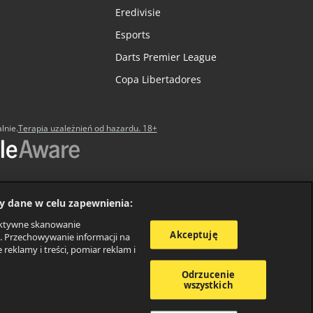
Eredivisie
Esports
Darts Premier League
Copa Libertadores
lnie.
Terapia uzależnień od hazardu. 18+
Proszę, graj odpowiedzialnie.
 dane w celu zapewnienia:
zone przez
Aktywne skanowanie
Akceptuję
i. Przechowywanie informacji na
reklamy i treści, pomiar reklam i
X
We would love to get your
Odrzucenie
opinion on your experience with
wszystkich
our site with a short survey
Take Survey