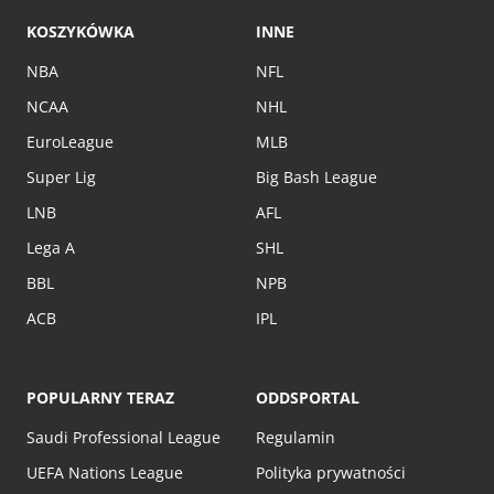
KOSZYKÓWKA
INNE
NBA
NFL
NCAA
NHL
EuroLeague
MLB
Super Lig
Big Bash League
LNB
AFL
Lega A
SHL
BBL
NPB
ACB
IPL
POPULARNY TERAZ
ODDSPORTAL
Saudi Professional League
Regulamin
UEFA Nations League
Polityka prywatności