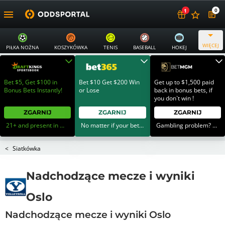
0
1
WIĘCEJ
PIŁKA NOŻNA
KOSZYKÓWKA
TENIS
BASEBALL
HOKEJ
Bet $5, Get $100 in
Bet $10 Get $200 Win
Get up to $1,500 paid
Bonus Bets Instantly!
or Lose
back in bonus bets, if
you don`t win !
ZGARNIJ
ZGARNIJ
ZGARNIJ
21+ and present in most states. (18+ DC/KY/NH/PR/WY). Void in NH/OR/ONT/PR. Eligibility restrictions apply. On behalf of Boot Hill Casino (KS). Pass-thru of per wager tax may apply in IL. 1 per new DraftKings customer. $5+ first-time bet req. Max. $100 issued as non-withdrawable Bonus Bets that expire in 7 days (168 hours). Stake removed from payout. Terms: sportsbook.draftkings.com/promos. Ends 5/31/26 at 11:59 PM ET.
No matter if your bet wins or loses. Deposit required. Paid in Bonus Bets. Bonus Bets wager excluded from returns. New customers only. Max. prize, game restrictions, time limits and T&Cs apply. 21+. Gambling Problem? Call 1-800-GAMBLER.
Gambling problem? Call 1-800-GAMBLER or 1-800-MY-RESET. 21+ only. Please Gamble Responsibly. See BetMGM.com for Terms. First Bet Offer for new customers only (if applicable). Subject to eligibility requirements. Bonus bets are non-withdrawable. In partnership with Kansas Crossing Casino and Hotel. Promotional offers not available in Mississippi, New York, Ontario, or Puerto Rico.
<
Siatkówka
Nadchodzące mecze i wyniki
Oslo
Nadchodzące mecze i wyniki Oslo