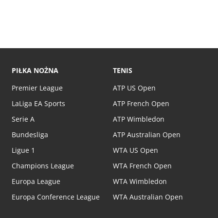
PIŁKA NOŻNA
TENIS
Premier League
ATP US Open
LaLiga EA Sports
ATP French Open
Serie A
ATP Wimbledon
Bundesliga
ATP Australian Open
Ligue 1
WTA US Open
Champions League
WTA French Open
Europa League
WTA Wimbledon
Europa Conference League
WTA Australian Open