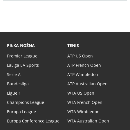
PIŁKA NOŻNA
TENIS
Premier League
ATP US Open
LaLiga EA Sports
ATP French Open
Serie A
ATP Wimbledon
Bundesliga
ATP Australian Open
Ligue 1
WTA US Open
Champions League
WTA French Open
Europa League
WTA Wimbledon
Europa Conference League
WTA Australian Open