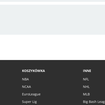
KOSZYKÓWKA
INNE
NBA
NFL
NCAA
NHL
EuroLeague
MLB
Super Lig
Big Bash Lea