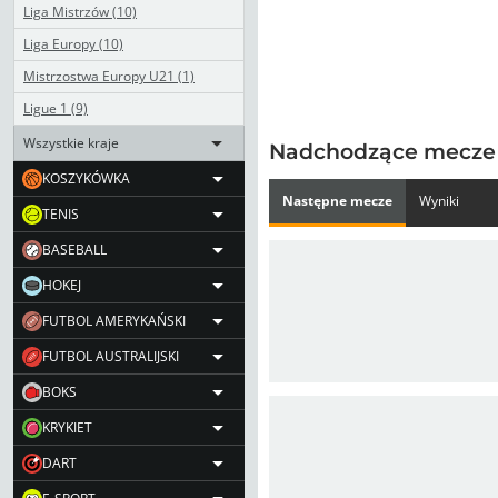
Liga Mistrzów
(10)
Liga Europy
(10)
Mistrzostwa Europy U21
(1)
Ligue 1
(9)
Wszystkie kraje
Nadchodzące mecze i
KOSZYKÓWKA
Następne mecze
Wyniki
TENIS
BASEBALL
HOKEJ
FUTBOL AMERYKAŃSKI
FUTBOL AUSTRALIJSKI
BOKS
KRYKIET
DART