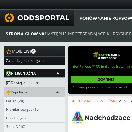
PORÓWNANIE KURSÓ
STRONA GŁÓWNA
NASTĘPNE MECZE
SPADAJĄCE KURSY
SURE
MOJE LIGI
0
Zarządzaj moimi ligami
Bet $5, Get $100 in Bonus Bets Insta
PIŁKA NOŻNA
ZGARNIJ
Dzisiejsze mecze
Popularne
>
>
LaLiga
(20)
Strona Główna
Siatkówka
Isku-
Premier League
(10)
Nadchodzące m
Bundesliga
(9)
Serie A
(10)