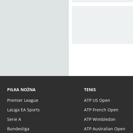
PIŁKA NOŻNA
TENIS
Premier League
ATP US Open
LaLiga EA Sports
ATP French Open
Serie A
ATP Wimbledon
Bundesliga
ATP Australian Open