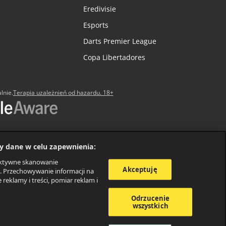
Eredivisie
Esports
Darts Premier League
Copa Libertadores
lnie.
Terapia uzależnień od hazardu. 18+
Proszę, graj odpowiedzialnie.
 dane w celu zapewnienia:
zone przez
Aktywne skanowanie
Akceptuję
i. Przechowywanie informacji na
reklamy i treści, pomiar reklam i
Odrzucenie
wszystkich