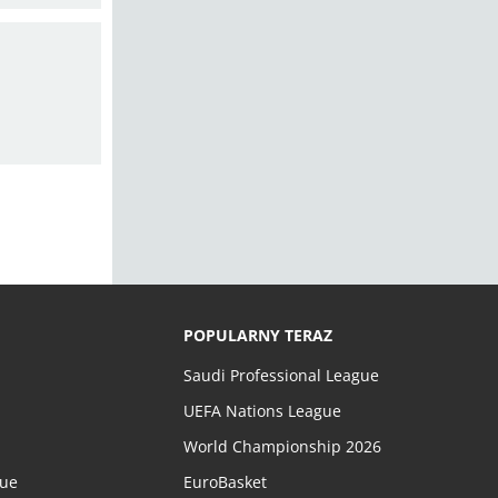
POPULARNY TERAZ
Saudi Professional League
UEFA Nations League
World Championship 2026
gue
EuroBasket