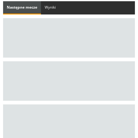
Następne mecze
Wyniki