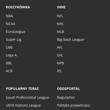
KOSZYKÓWKA
INNE
NBA
NFL
NCAA
NHL
EuroLeague
MLB
Super Lig
Big Bash League
LNB
AFL
Lega A
SHL
BBL
NPB
ACB
IPL
POPULARNY TERAZ
ODDSPORTAL
Saudi Professional League
Regulamin
UEFA Nations League
Polityka prywatności